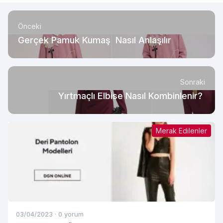
Önceki
Gerçek Pamuk Kumaş Nasıl Anlaşılır
Sonraki
Yırtmaçlı Elbise Nasıl Kombinlenir?
Merak Edilenler
03/04/2023
·
0 yorum