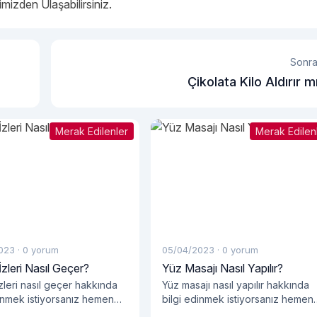
mizden Ulaşabilirsiniz.
Sonra
Çikolata Kilo Aldırır m
Merak Edilenler
Merak Edilen
023
·
0 yorum
05/04/2023
·
0 yorum
İzleri Nasıl Geçer?
Yüz Masajı Nasıl Yapılır?
izleri nasıl geçer hakkında
Yüz masajı nasıl yapılır hakkında
dinmek istiyorsanız hemen
bilgi edinmek istiyorsanız hemen
ımızı okumalısınız!
blog yazımızı okumalısınız!