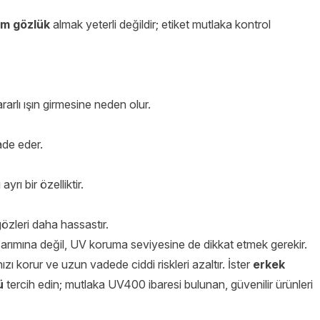
am gözlük
almak yeterli değildir; etiket mutlaka kontrol
arlı ışın girmesine neden olur.
ade eder.
rı bir özelliktir.
özleri daha hassastır.
sarımına değil, UV koruma seviyesine de dikkat etmek gerekir.
nızı korur ve uzun vadede ciddi riskleri azaltır. İster
erkek
ü
tercih edin; mutlaka UV400 ibaresi bulunan, güvenilir ürünleri