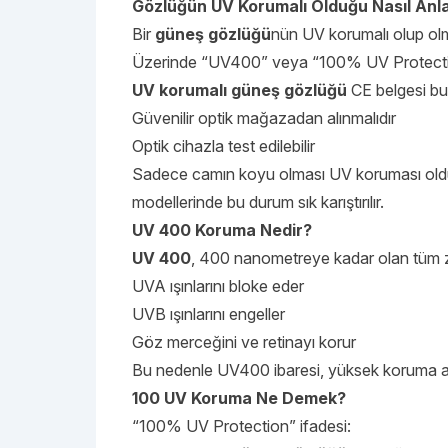
Gözlüğün UV Korumalı Olduğu Nasıl Anlaş
Bir
güneş gözlüğü
nün UV korumalı olup olm
Üzerinde “UV400” veya “100% UV Protection
UV korumalı güneş gözlüğü
CE belgesi bu
Güvenilir optik mağazadan alınmalıdır
Optik cihazla test edilebilir
Sadece camın koyu olması UV koruması oldu
modellerinde bu durum sık karıştırılır.
UV 400 Koruma Nedir?
UV 400
, 400 nanometreye kadar olan tüm zara
UVA ışınlarını bloke eder
UVB ışınlarını engeller
Göz merceğini ve retinayı korur
Bu nedenle UV400 ibaresi, yüksek koruma an
100 UV Koruma Ne Demek?
“100% UV Protection” ifadesi: