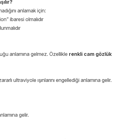
ılır?
adığını anlamak için:
” ibaresi olmalıdır
lunmalıdır
ğu anlamına gelmez. Özellikle
renkli cam gözlük
rlı ultraviyole ışınlarını engellediği anlamına gelir.
lamına gelir.