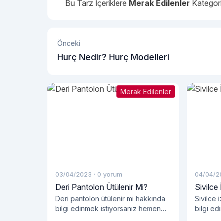
Bu Tarz İçeriklere
Merak Edilenler
Kategori
Önceki
Hurç Nedir? Hurç Modelleri
Merak Edilenler
03/04/2023
·
0 yorum
04/04/2
Deri Pantolon Ütülenir Mi?
Sivilce 
Deri pantolon ütülenir mi hakkında
Sivilce 
bilgi edinmek istiyorsanız hemen
bilgi e
blog yazımızı okumalısınız!
blog yaz