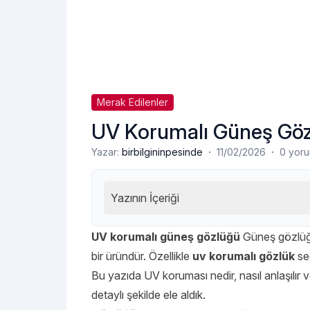
Merak Edilenler
UV Korumalı Güneş Gözl
·
·
Yazar:
birbilgininpesinde
11/02/2026
0 yor
Yazının İçeriği
UV korumalı güneş gözlüğü
Güneş gözlüğü
bir üründür. Özellikle
uv korumalı gözlük
seç
Bu yazıda UV koruması nedir, nasıl anlaşılır v
detaylı şekilde ele aldık.