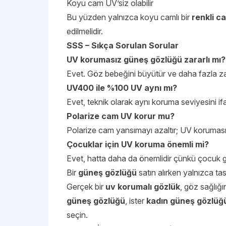
Koyu cam UV’siz olabilir
Bu yüzden yalnızca koyu camlı bir
renkli c
edilmelidir.
SSS – Sıkça Sorulan Sorular
UV korumasız güneş gözlüğü zararlı mı?
Evet. Göz bebeğini büyütür ve daha fazla zar
UV400 ile %100 UV aynı mı?
Evet, teknik olarak aynı koruma seviyesini if
Polarize cam UV korur mu?
Polarize cam yansımayı azaltır; UV koruması ay
Çocuklar için UV koruma önemli mi?
Evet, hatta daha da önemlidir çünkü çocuk g
Bir
güneş gözlüğü
satın alırken yalnızca ta
Gerçek bir
uv korumalı gözlük
, göz sağlığı
güneş gözlüğü
, ister
kadın güneş gözlüğ
seçin.