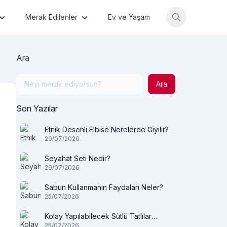
Merak Edilenler
Ev ve Yaşam
Ara
Ara
Son Yazılar
Etnik Desenli Elbise Nerelerde Giyilir?
29/07/2026
Seyahat Seti Nedir?
29/07/2026
Sabun Kullanmanın Faydaları Neler?
25/07/2026
Kolay Yapılabilecek Sütlü Tatlılar
25/07/2026
Nelerdir?