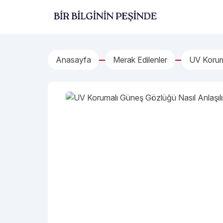
İçeriğe geç
Bir Bilginin Peşinde!
Anasayfa
Merak Edilenler
UV Koruma