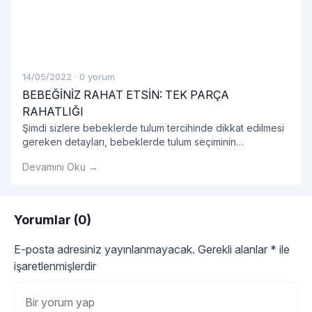
14/05/2022
·
0 yorum
BEBEĞİNİZ RAHAT ETSİN: TEK PARÇA
RAHATLIĞI
Şimdi sizlere bebeklerde tulum tercihinde dikkat edilmesi
gereken detayları, bebeklerde tulum seçiminin
avantajlarını, tulum modellerini ve bebek tulumu hakkında
Devamını Oku →
tüm detayları sırasıyla açıklayalım.
Yorumlar (0)
E-posta adresiniz yayınlanmayacak.
Gerekli alanlar
*
ile
işaretlenmişlerdir