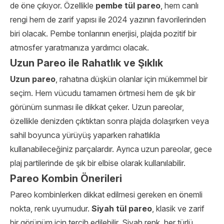
de öne çıkıyor. Özellikle
pembe tül pareo
, hem canlı
rengi hem de zarif yapısı ile 2024 yazının favorilerinden
biri olacak. Pembe tonlarının enerjisi, plajda pozitif bir
atmosfer yaratmanıza yardımcı olacak.
Uzun Pareo ile Rahatlık ve Şıklık
Uzun pareo
, rahatına düşkün olanlar için mükemmel bir
seçim. Hem vücudu tamamen örtmesi hem de şık bir
görünüm sunması ile dikkat çeker. Uzun pareolar,
özellikle denizden çıktıktan sonra plajda dolaşırken veya
sahil boyunca yürüyüş yaparken rahatlıkla
kullanabileceğiniz parçalardır. Ayrıca uzun pareolar, gece
plaj partilerinde de şık bir elbise olarak kullanılabilir.
Pareo Kombin Önerileri
Pareo kombinlerken dikkat edilmesi gereken en önemli
nokta, renk uyumudur.
Siyah tül pareo
, klasik ve zarif
bir görünüm için tercih edilebilir. Siyah renk, her türlü