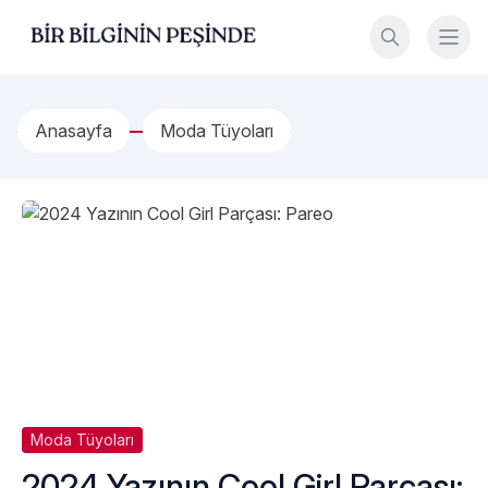
İçeriğe geç
Bir Bilginin Peşinde!
Anasayfa
Moda Tüyoları
Moda Tüyoları
2024 Yazının Cool Girl Parçası: