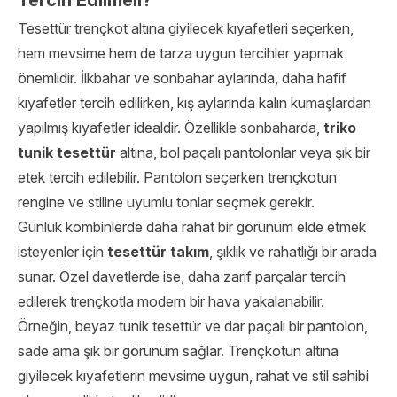
Tercih Edilmeli?
Tesettür trençkot altına giyilecek kıyafetleri seçerken,
hem mevsime hem de tarza uygun tercihler yapmak
önemlidir. İlkbahar ve sonbahar aylarında, daha hafif
kıyafetler tercih edilirken, kış aylarında kalın kumaşlardan
yapılmış kıyafetler idealdir. Özellikle sonbaharda,
triko
tunik tesettür
altına, bol paçalı pantolonlar veya şık bir
etek tercih edilebilir. Pantolon seçerken trençkotun
rengine ve stiline uyumlu tonlar seçmek gerekir.
Günlük kombinlerde daha rahat bir görünüm elde etmek
isteyenler için
tesettür takım
, şıklık ve rahatlığı bir arada
sunar. Özel davetlerde ise, daha zarif parçalar tercih
edilerek trençkotla modern bir hava yakalanabilir.
Örneğin, beyaz tunik tesettür ve dar paçalı bir pantolon,
sade ama şık bir görünüm sağlar. Trençkotun altına
giyilecek kıyafetlerin mevsime uygun, rahat ve stil sahibi