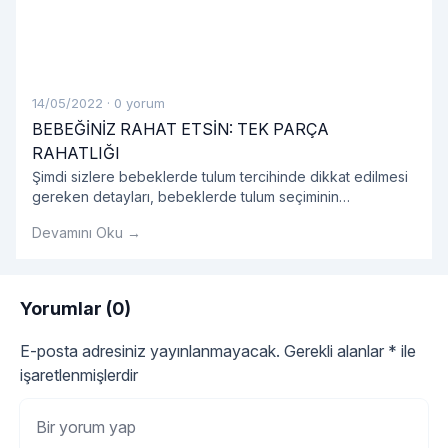
14/05/2022
·
0 yorum
BEBEĞİNİZ RAHAT ETSİN: TEK PARÇA
RAHATLIĞI
Şimdi sizlere bebeklerde tulum tercihinde dikkat edilmesi
gereken detayları, bebeklerde tulum seçiminin
avantajlarını, tulum modellerini ve bebek tulumu hakkında
Devamını Oku →
tüm detayları sırasıyla açıklayalım.
Yorumlar (0)
E-posta adresiniz yayınlanmayacak.
Gerekli alanlar
*
ile
işaretlenmişlerdir