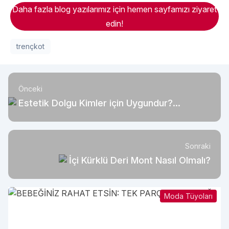
Daha fazla blog yazılarımız için hemen sayfamızı ziyaret
edin!
trençkot
Önceki
Estetik Dolgu Kimler için Uygundur?
Anlamak İçin Bilmeniz Gerekenler
Sonraki
İçi Kürklü Deri Mont Nasıl Olmalı?
Moda Tüyoları