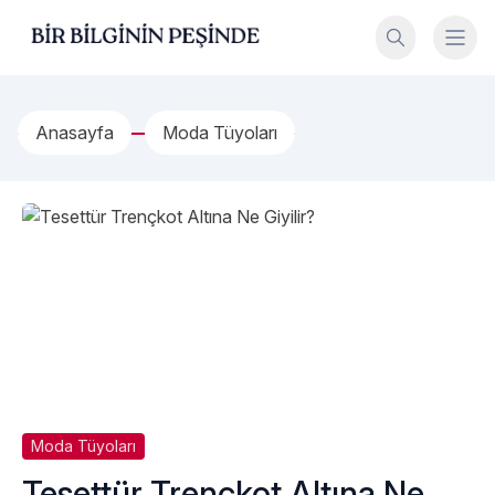
İçeriğe geç
Bir Bilginin Peşinde!
Anasayfa
Moda Tüyoları
Moda Tüyoları
Tesettür Trençkot Altına Ne