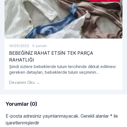
14/05/2022
·
0 yorum
BEBEĞİNİZ RAHAT ETSİN: TEK PARÇA
RAHATLIĞI
Şimdi sizlere bebeklerde tulum tercihinde dikkat edilmesi
gereken detayları, bebeklerde tulum seçiminin
avantajlarını, tulum modellerini ve bebek tulumu hakkında
Devamını Oku →
tüm detayları sırasıyla açıklayalım.
Yorumlar (0)
E-posta adresiniz yayınlanmayacak.
Gerekli alanlar
*
ile
işaretlenmişlerdir