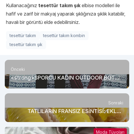
Kullanacağınız
tesettür takım şık
elbise modelleri ile
hafif ve zarif bir makyaj yaparak şıklığınıza şıklık katabilir,
havalı bir görüntü elde edebilirsiniz.
tesettür takım
tesettür takım kombin
tesettür takım şık
Önceki
<strong>SPORCU KADIN OUTDOOR BOT
MODELLERİNDEN VAZGEÇMİYOR</strong>
<strong><br></strong>
Sonraki
TATLILARIN FRANSIZ ESİNTİSİ: EKLER
TATLISI
Moda Tüyoları