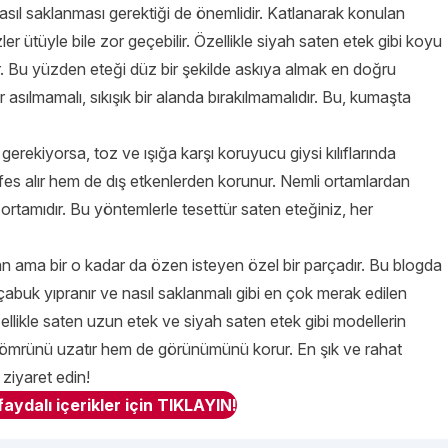
sıl saklanması gerektiği de önemlidir. Katlanarak konulan
zler ütüyle bile zor geçebilir. Özellikle siyah saten etek gibi koyu
ür. Bu yüzden eteği düz bir şekilde askıya almak en doğru
 asılmamalı, sıkışık bir alanda bırakılmamalıdır. Bu, kumaşta
erekiyorsa, toz ve ışığa karşı koruyucu giysi kılıflarında
fes alır hem de dış etkenlerden korunur. Nemli ortamlardan
ortamıdır. Bu yöntemlerle tesettür saten eteğiniz, her
ran ama bir o kadar da özen isteyen özel bir parçadır. Bu blogda
n çabuk yıpranır ve nasıl saklanmalı gibi en çok merak edilen
ellikle saten uzun etek ve siyah saten etek gibi modellerin
ömrünü uzatır hem de görünümünü korur. En şık ve rahat
 ziyaret edin!
aydalı içerikler için TIKLAYIN!