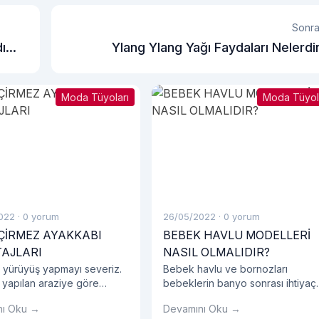
Sonra
dım
Ylang Ylang Yağı Faydaları Nelerdi
Moda Tüyoları
Moda Tüyol
022
·
0 yorum
26/05/2022
·
0 yorum
ÇİRMEZ AYAKKABI
BEBEK HAVLU MODELLERİ
AJLARI
NASIL OLMALIDIR?
 yürüyüş yapmayı severiz.
Bebek havlu ve bornozları
 yapılan araziye göre
bebeklerin banyo sonrası ihtiyaç
 tercihlerinize dikkat
duyacakları en önemli eşyalardır.
nı Oku →
Devamını Oku →
iz.