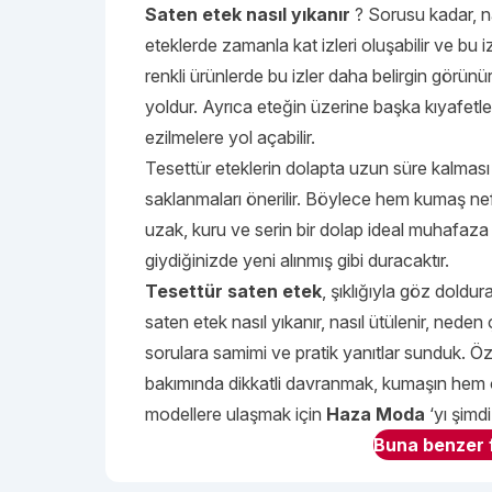
Saten etek nasıl yıkanır
? Sorusu kadar, na
eteklerde zamanla kat izleri oluşabilir ve bu i
renkli ürünlerde bu izler daha belirgin görün
yoldur. Ayrıca eteğin üzerine başka kıyafetler
ezilmelere yol açabilir.
Tesettür eteklerin dolapta uzun süre kalması g
saklanmaları önerilir. Böylece hem kumaş ne
uzak, kuru ve serin bir dolap ideal muhafaza 
giydiğinizde yeni alınmış gibi duracaktır.
Tesettür saten etek
, şıklığıyla göz doldu
saten etek nasıl yıkanır, nasıl ütülenir, nede
sorulara samimi ve pratik yanıtlar sunduk. Öz
bakımında dikkatli davranmak, kumaşın hem 
modellere ulaşmak için
Haza Moda
‘yı şimdi
Buna benzer f