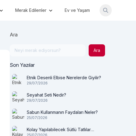
Merak Edilenler
Ev ve Yaşam
Ara
Ara
Son Yazılar
Etnik Desenli Elbise Nerelerde Giyilir?
29/07/2026
Seyahat Seti Nedir?
29/07/2026
Sabun Kullanmanın Faydaları Neler?
25/07/2026
Kolay Yapılabilecek Sütlü Tatlılar
25/07/2026
Nelerdir?