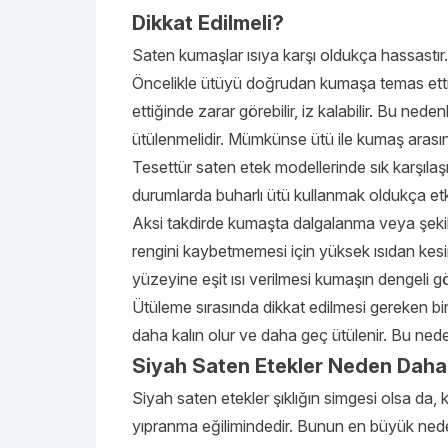
Dikkat Edilmeli?
Saten kumaşlar ısıya karşı oldukça hassastı
Öncelikle ütüyü doğrudan kumaşa temas etti
ettiğinde zarar görebilir, iz kalabilir. Bu ne
ütülenmelidir. Mümkünse ütü ile kumaş arasın
Tesettür saten etek modellerinde sık karşılaşıla
durumlarda buharlı ütü kullanmak oldukça etk
Aksi takdirde kumaşta dalgalanma veya şekil 
rengini kaybetmemesi için yüksek ısıdan kesinl
yüzeyine eşit ısı verilmesi kumaşın dengeli g
Ütüleme sırasında dikkat edilmesi gereken bir d
daha kalın olur ve daha geç ütülenir. Bu neden
Siyah Saten Etekler Neden Daha
Siyah saten etekler şıklığın simgesi olsa da,
yıpranma eğilimindedir. Bunun en büyük nedeni