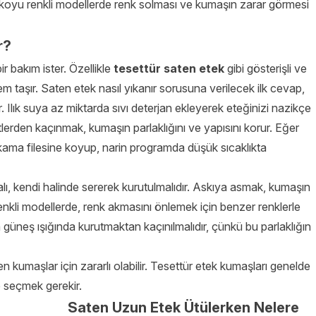
i koyu renkli modellerde renk solması ve kumaşın zarar görmesi
r?
 bakım ister. Özellikle
tesettür saten etek
gibi gösterişli ve
 taşır. Saten etek nasıl yıkanır sorusuna verilecek ilk cevap,
Ilık suya az miktarda sıvı deterjan ekleyerek eteğinizi nazikçe
lerden kaçınmak, kumaşın parlaklığını ve yapısını korur. Eğer
kama filesine koyup, narin programda düşük sıcaklıkta
ı, kendi halinde sererek kurutulmalıdır. Askıya asmak, kumaşın
 renkli modellerde, renk akmasını önlemek için benzer renklerle
üneş ışığında kurutmaktan kaçınılmalıdır, çünkü bu parlaklığın
kumaşlar için zararlı olabilir. Tesettür etek kumaşları genelde
e seçmek gerekir.
Saten Uzun Etek Ütülerken Nelere