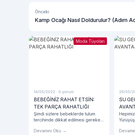
Önceki
Kamp Ocağı Nasıl Doldurulur? (Adım A
Rehber)
Moda Tüyoları
14/05/2022
·
0 yorum
26/05/2
BEBEĞİNİZ RAHAT ETSİN:
SU GE
TEK PARÇA RAHATLIĞI
AVANT
Şimdi sizlere bebeklerde tulum
Hepimiz
tercihinde dikkat edilmesi gereken
Yürüyüş
detayları, bebeklerde tulum
ayakkabı
Devamını Oku →
Devamı
seçiminin avantajlarını, tulum
etmelisin