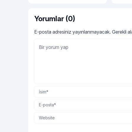
modellerini ve bebek tulumu
hakkında tüm detayları sırasıyla
açıklayalım.
Yorumlar (0)
E-posta adresiniz yayınlanmayacak.
Gerekli a