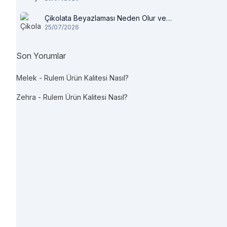
Çikolata Beyazlaması Neden Olur ve
25/07/2026
Tüketilir mi?
Son Yorumlar
Melek
-
Rulem Ürün Kalitesi Nasıl?
Zehra
-
Rulem Ürün Kalitesi Nasıl?