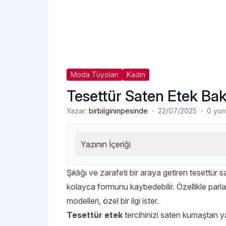
Moda Tüyoları
Kadın
Tesettür Saten Etek Bak
·
·
Yazar:
birbilgininpesinde
22/07/2025
0 yo
Yazının İçeriği
Şıklığı ve zarafeti bir araya getiren tesettür
kolayca formunu kaybedebilir. Özellikle parl
modelleri, özel bir ilgi ister.
Tesettür etek
tercihinizi saten kumaştan 