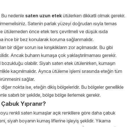
r. Bu nedenle
saten uzun etek
ütülerken dikkatli olmak gerekir.
rmemelisiniz. Satenin parlak yüzeyi doğrudan ısıyla temas
denle ütülemeden önce etek ters çevrilmeli ve düşük ısıda
a ince bir bez konularak koruma sağlanmalıdır.
n bir diğer sorun ise kırışıklıkların zor açılmasıdır. Bu gibi
ilidir. Ancak buharın kumaşa çok yaklaştırılmaması gerekir.
bozukluğu olabilir. Siyah saten etek ütülenirken, kumaşın
ikle kaçınılmalıdır. Ayrıca ütüleme işlemi sırasında eteğin tüm
örünmesini sağlar.
iğer nokta ise, eteğin dikiş bölgeleridir. Bu bölgeler genellikle
le sabırlı bir şekilde, bölge bölge ilerlemek gerekir.
 Çabuk Yıpranır?
 koyu renkli saten kumaşlar açık renklilere göre daha çabuk
, siyah boyanın kumaş liflerine işleyiş şeklidir. Yıkama