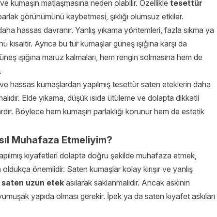
 ve kumaşın matlaşmasına neden olabilir. Özellikle
tesettür
arlak görünümünü kaybetmesi, şıklığı olumsuz etkiler.
 daha hassas davranır. Yanlış yıkama yöntemleri, fazla sıkma ya
kısaltır. Ayrıca bu tür kumaşlar güneş ışığına karşı da
 güneş ışığına maruz kalmaları, hem rengin solmasına hem de
.
 ve hassas kumaşlardan yapılmış tesettür saten eteklerin daha
lıdır. Elde yıkama, düşük ısıda ütüleme ve dolapta dikkatli
dır. Böylece hem kumaşın parlaklığı korunur hem de estetik
sıl Muhafaza Etmeliyim?
apılmış kıyafetleri dolapta doğru şekilde muhafaza etmek,
oldukça önemlidir. Saten kumaşlar kolay kırışır ve yanlış
e
saten uzun etek
asılarak saklanmalıdır. Ancak askının
muşak yapıda olması gerekir. İpek ya da saten kıyafet askıları