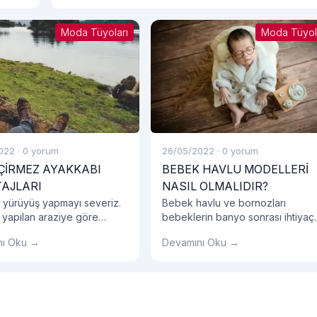
Moda Tüyoları
Moda Tüyol
022
·
0 yorum
26/05/2022
·
0 yorum
ÇİRMEZ AYAKKABI
BEBEK HAVLU MODELLERİ
AJLARI
NASIL OLMALIDIR?
 yürüyüş yapmayı severiz.
Bebek havlu ve bornozları
 yapılan araziye göre
bebeklerin banyo sonrası ihtiyaç
 tercihlerinize dikkat
duyacakları en önemli eşyalardır.
nı Oku →
Devamını Oku →
iz.