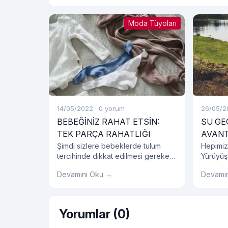
Moda Tüyoları
14/05/2022
·
0 yorum
26/05/2
BEBEĞİNİZ RAHAT ETSİN:
SU GE
TEK PARÇA RAHATLIĞI
AVANT
Şimdi sizlere bebeklerde tulum
Hepimiz
tercihinde dikkat edilmesi gereken
Yürüyüş
detayları, bebeklerde tulum
ayakkabı
Devamını Oku →
Devamı
seçiminin avantajlarını, tulum
etmelisin
modellerini ve bebek tulumu
hakkında tüm detayları sırasıyla
açıklayalım.
Yorumlar (0)