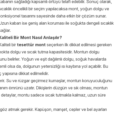
kabanın sağladığı kapsamlı örtüyü telafi edebilir. Sonuç olarak,
sıcaklık öncelikli bir seçim yapılacaksa mont, yoğun dolgu ve
fonksiyonel tasarımı sayesinde daha etkin bir çözüm sunar.
Uzun kaban ise geniş alan koruması ile soğukta dengeli sıcaklık
sağlar.
Kaliteli Bir Mont Nasıl Anlaşılır?
Kaliteli bir
tesettür mont
seçerken ilk dikkat edilmesi gereken
nokta dolgu ve sıcak tutma kapasitesidir. Montun dolgu
unu belirler. Yoğun ve eşit dağılımlı dolgu, soğuk havalarda
li olsa da, dolgunun yetersizliği ısı kaybına yol açabilir. Bu
 yapısına dikkat edilmelidir.
gösterir. Su ve rüzgar geçirmez kumaşlar, montun koruyuculuğunu
llanım ömrünü uzatır. Dikişlerin düzgün ve sık olması, montun
. Bu detaylar, montu sadece sıcak tutmakla kalmaz, uzun süre
göz atmak gerekir. Kapüşon, manşet, cepler ve bel ayarları