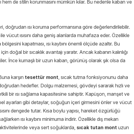
yı hem de stilin korunmasını mümkün kılar. Bu nedenle kaban ve
, doğrudan ısı koruma performansına göre değerlendirilebilir.
ile vücut ısısını daha geniş alanlarda muhafaza eder. Özellikle
bölgesini kapatması, ısı kaybını önemli ölçüde azaltır. Bu
in doğal bir sıcaklık avantajı yaratır. Ancak kabanın kalınlığı
ler. İnce kumaşlı bir uzun kaban, görünüş olarak şık olsa da
Buna karşın
tesettür mont
, sıcak tutma fonksiyonunu daha
doğrudan hedefler. Dolgu malzemesi, gövdeyi sararak hızlı ve
etkili bir ısı sağlama kapasitesine sahiptir. Kapüşon, manşet ve
bel ayarları gibi detaylar, soğuğun içeri girmesini önler ve vücut
ısısını dengede tutar. Kısa boylu yapısı, hareket özgürlüğü
sağlarken ısı kaybını minimuma indirir. Özellikle dış mekan
aktivitelerinde veya sert soğuklarda,
sıcak tutan mont
uzun