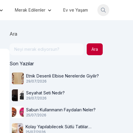
Merak Edilenler
Ev ve Yaşam
Ara
Ara
Son Yazılar
Etnik Desenli Elbise Nerelerde Giyilir?
29/07/2026
Seyahat Seti Nedir?
29/07/2026
Sabun Kullanmanın Faydaları Neler?
25/07/2026
Kolay Yapılabilecek Sütlü Tatlılar
25/07/2026
Nelerdir?