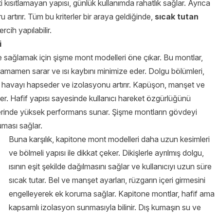
 kısıtlamayan yapısı, günlük kullanımda rahatlık sağlar. Ayrıca
artırır. Tüm bu kriterler bir araya geldiğinde,
sıcak tutan
cih yapılabilir.
i
e sağlamak için şişme mont modelleri öne çıkar. Bu montlar,
mamen sarar ve ısı kaybını minimize eder. Dolgu bölümleri,
 havayı hapseder ve izolasyonu artırır. Kapüşon, manşet ve
nler. Hafif yapısı sayesinde kullanıcı hareket özgürlüğünü
lerinde yüksek performans sunar. Şişme montların gövdeyi
uması sağlar.
Buna karşılık, kapitone mont modelleri daha uzun kesimleri
ve bölmeli yapısı ile dikkat çeker. Dikişlerle ayrılmış dolgu,
ısının eşit şekilde dağılmasını sağlar ve kullanıcıyı uzun süre
sıcak tutar. Bel ve manşet ayarları, rüzgarın içeri girmesini
engelleyerek ek koruma sağlar. Kapitone montlar, hafif ama
kapsamlı izolasyon sunmasıyla bilinir. Dış kumaşın su ve