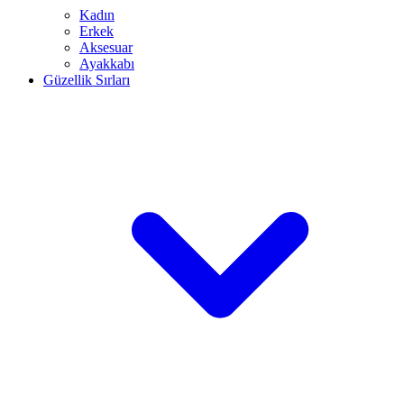
Kadın
Erkek
Aksesuar
Ayakkabı
Güzellik Sırları