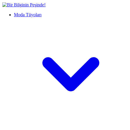
İçeriğe
Bir
geç
Bilginin
Moda Tüyoları
Peşinde!