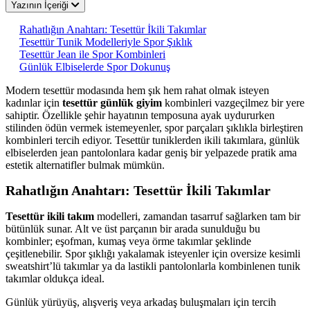
Yazının İçeriği
Rahatlığın Anahtarı: Tesettür İkili Takımlar
Tesettür Tunik Modelleriyle Spor Şıklık
Tesettür Jean ile Spor Kombinleri
Günlük Elbiselerde Spor Dokunuş
Modern tesettür modasında hem şık hem rahat olmak isteyen
kadınlar için
tesettür günlük giyim
kombinleri vazgeçilmez bir yere
sahiptir. Özellikle şehir hayatının temposuna ayak uydururken
stilinden ödün vermek istemeyenler, spor parçaları şıklıkla birleştiren
kombinleri tercih ediyor. Tesettür tuniklerden ikili takımlara, günlük
elbiselerden jean pantolonlara kadar geniş bir yelpazede pratik ama
estetik alternatifler bulmak mümkün.
Rahatlığın Anahtarı: Tesettür İkili Takımlar
Tesettür ikili takım
modelleri, zamandan tasarruf sağlarken tam bir
bütünlük sunar. Alt ve üst parçanın bir arada sunulduğu bu
kombinler; eşofman, kumaş veya örme takımlar şeklinde
çeşitlenebilir. Spor şıklığı yakalamak isteyenler için oversize kesimli
sweatshirt’lü takımlar ya da lastikli pantolonlarla kombinlenen tunik
takımlar oldukça ideal.
Günlük yürüyüş, alışveriş veya arkadaş buluşmaları için tercih