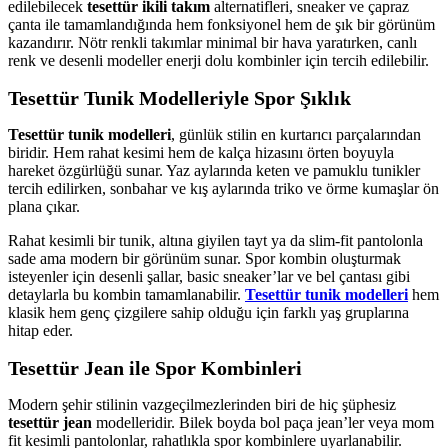
edilebilecek
tesettür ikili takım
alternatifleri, sneaker ve çapraz
çanta ile tamamlandığında hem fonksiyonel hem de şık bir görünüm
kazandırır. Nötr renkli takımlar minimal bir hava yaratırken, canlı
renk ve desenli modeller enerji dolu kombinler için tercih edilebilir.
Tesettür Tunik Modelleriyle Spor Şıklık
Tesettür tunik modelleri
, günlük stilin en kurtarıcı parçalarından
biridir. Hem rahat kesimi hem de kalça hizasını örten boyuyla
hareket özgürlüğü sunar. Yaz aylarında keten ve pamuklu tunikler
tercih edilirken, sonbahar ve kış aylarında triko ve örme kumaşlar ön
plana çıkar.
Rahat kesimli bir tunik, altına giyilen tayt ya da slim-fit pantolonla
sade ama modern bir görünüm sunar. Spor kombin oluşturmak
isteyenler için desenli şallar, basic sneaker’lar ve bel çantası gibi
detaylarla bu kombin tamamlanabilir.
Tesettür tunik modelleri
hem
klasik hem genç çizgilere sahip olduğu için farklı yaş gruplarına
hitap eder.
Tesettür Jean ile Spor Kombinleri
Modern şehir stilinin vazgeçilmezlerinden biri de hiç şüphesiz
tesettür jean
modelleridir. Bilek boyda bol paça jean’ler veya mom
fit kesimli pantolonlar, rahatlıkla spor kombinlere uyarlanabilir.