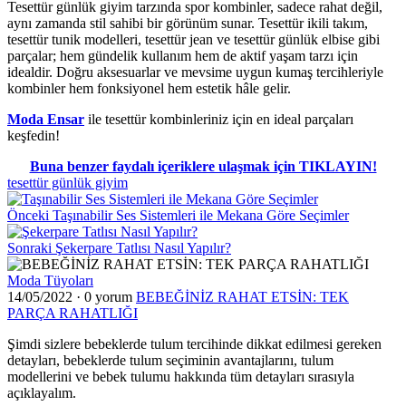
Tesettür günlük giyim tarzında spor kombinler, sadece rahat değil,
aynı zamanda stil sahibi bir görünüm sunar. Tesettür ikili takım,
tesettür tunik modelleri, tesettür jean ve tesettür günlük elbise gibi
parçalar; hem gündelik kullanım hem de aktif yaşam tarzı için
idealdir. Doğru aksesuarlar ve mevsime uygun kumaş tercihleriyle
kombinler hem fonksiyonel hem estetik hâle gelir.
Moda Ensar
ile tesettür kombinleriniz için en ideal parçaları
keşfedin!
Buna benzer faydalı içeriklere ulaşmak için TIKLAYIN!
tesettür günlük giyim
Önceki
Taşınabilir Ses Sistemleri ile Mekana Göre Seçimler
Sonraki
Şekerpare Tatlısı Nasıl Yapılır?
Moda Tüyoları
14/05/2022
·
0 yorum
BEBEĞİNİZ RAHAT ETSİN: TEK
PARÇA RAHATLIĞI
Şimdi sizlere bebeklerde tulum tercihinde dikkat edilmesi gereken
detayları, bebeklerde tulum seçiminin avantajlarını, tulum
modellerini ve bebek tulumu hakkında tüm detayları sırasıyla
açıklayalım.