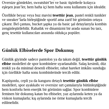
Oversize gömlekler, sweatshirt’ler ve basic tişörtlerle kolayca
eşleşen jean’ler, hem hafta içi hem hafta sonu kullanımı için idealdir.
Özellikle beyaz veya buz mavisi
tesettür jean
, pastel renkli tunikler
ve sneaker’larla birleştiğinde sportif ama zarif bir görünüm ortaya
çıkarır. Bel çantası, bucket şapka ya da basic şal detaylarıyla kombin
zenginleştirilebilir. Rahatlık ve dinamizmi bir arada sunan bu tarz,
genç tesettür kullanıcıları arasında oldukça popüler.
Günlük Elbiselerde Spor Dokunuş
Günlük giyimde sadece pantolon ya da takım değil,
tesettür günlük
elbise
modelleri de spor kombinlere uyarlanabilir. Salaş kesimli, düz
renkli ya da minimal desenli elbiseler, rahat hareket imkânı sunduğu
için özellikle hafta sonu kombinlerinde tercih edilir.
Kapüşonlu, cepli ya da kanguru detaylı
tesettür günlük elbise
modelleri, spor ayakkabı ve oversize sırt çantalarıyla bütünleştiğinde
hem konforlu hem enerjik bir görünüm sağlar. Spor kombinlere
feminen bir dokunuş katan bu elbiseler, yaz aylarında keten ya da
viskon kumaşlarla; kış aylarında ise örme kumaşlarla tercih
edilmelidir.