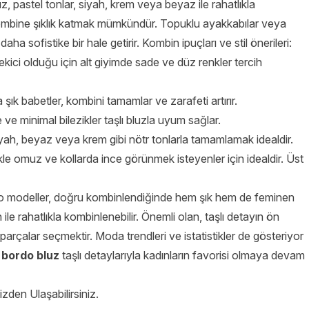
 pastel tonlar, siyah, krem veya beyaz ile rahatlıkla
 kombine şıklık katmak mümkündür. Topuklu ayakkabılar veya
ha sofistike bir hale getirir. Kombin ipuçları ve stil önerileri:
ekici olduğu için alt giyimde sade ve düz renkler tercih
ık babetler, kombini tamamlar ve zarafeti artırır.
e minimal bilezikler taşlı bluzla uyum sağlar.
siyah, beyaz veya krem gibi nötr tonlarla tamamlamak idealdir.
le omuz ve kollarda ince görünmek isteyenler için idealdir. Üst
ordo modeller, doğru kombinlendiğinde hem şık hem de feminen
le rahatlıkla kombinlenebilir. Önemli olan, taşlı detayın ön
rçalar seçmektir. Moda trendleri ve istatistikler de gösteriyor
a
bordo bluz
taşlı detaylarıyla kadınların favorisi olmaya devam
zden Ulaşabilirsiniz.