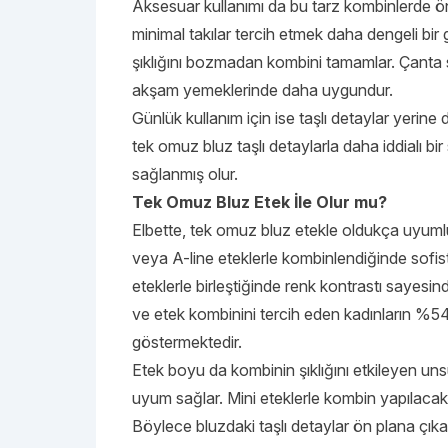
Aksesuar kullanımı da bu tarz kombinlerde ö
minimal takılar tercih etmek daha dengeli bi
şıklığını bozmadan kombini tamamlar. Çanta s
akşam yemeklerinde daha uygundur.
Günlük kullanım için ise taşlı detaylar yerine
tek omuz bluz taşlı detaylarla daha iddialı b
sağlanmış olur.
Tek Omuz Bluz Etek İle Olur mu?
Elbette, tek omuz bluz etekle oldukça uyumlu 
veya A-line eteklerle kombinlendiğinde sofist
eteklerle birleştiğinde renk kontrastı sayesinde 
ve etek kombinini tercih eden kadınların %54
göstermektedir.
Etek boyu da kombinin şıklığını etkileyen unsur
uyum sağlar. Mini eteklerle kombin yapılacaksa
Böylece bluzdaki taşlı detaylar ön plana çıkar