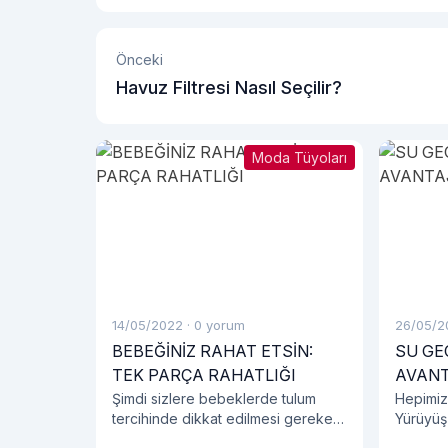
Önceki
Havuz Filtresi Nasıl Seçilir?
Moda Tüyoları
14/05/2022
·
0 yorum
26/05/2
BEBEĞİNİZ RAHAT ETSİN:
SU GE
TEK PARÇA RAHATLIĞI
AVANT
Şimdi sizlere bebeklerde tulum
Hepimiz
tercihinde dikkat edilmesi gereken
Yürüyüş
detayları, bebeklerde tulum
ayakkabı