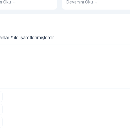
nı Oku →
Devamını Oku →
iz.
lanlar
*
ile işaretlenmişlerdir