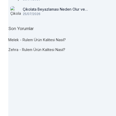
Çikolata Beyazlaması Neden Olur ve
25/07/2026
Tüketilir mi?
Son Yorumlar
Melek
-
Rulem Ürün Kalitesi Nasıl?
Zehra
-
Rulem Ürün Kalitesi Nasıl?