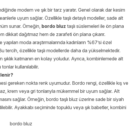
diğinde modern ve şık bir tarz yaratır. Genel olarak dar kesim
eanlerle uyum sağlar. Özellikle taşlı detaylı modeller, sade alt
ünüm sunar. Örneğin,
bordo bluz
taşlı süslemeleri ile ön plana
em dikkat dağıtmaz hem de zarafeti ön plana çıkarır.
’de yapılan moda araştırmalarında kadınların %67’si özel
u tercih, özellikle taşlı modellerde daha da yükselmektedir.
an şıklık katmanın en kolay yoludur. Ayrıca, kombinlemede alt
nlar kullanılabilir.
lenir?
lmesi gereken nokta renk uyumudur. Bordo rengi, özellikle kış ve
yaz, krem veya gri tonlarıyla mükemmel bir uyum sağlar. Alt
masını sağlar. Örneğin, bordo taşlı bluz üzerine sade bir siyah
lebilir. Ayakkabı seçiminde topuklu veya şık babetler, kombini