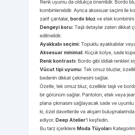
Renk uyumu da oldukça önemlidir. Bordo bluz,
kombinlenebilir. Ayrıca aksesuar seçimi ile
zarif çantalar,
bordo bluz
ve etek kombinini da
Dengeyi koru:
Taşlı detaylar zaten dikkat ç
edilmelidir.
Ayakkabı seçimi:
Topuklu ayakkabılar veya ş
Aksesuar minimal:
Küçük kolye, sade küpe v
Renk kontrastı:
Bordo gibi iddialı renkleri 
Vücut tipi uyumu:
Tek omuz bluzlar, özellik
bedenin dikkat çekmesini sağlar.
Özetle, tek omuz bluz, özellikle taşlı ve b
bir görünüm sağlar. Pantolon, etek veya jean i
plana çıkmasını sağlayacak sade ve uyumlu pa
ki, özel davetlerde ve akşam buluşmalarınd
ediyor.
Deep Atelier’
i keşfedin.
Bu tarz içeriklere
Moda Tüyoları
Kategorimi