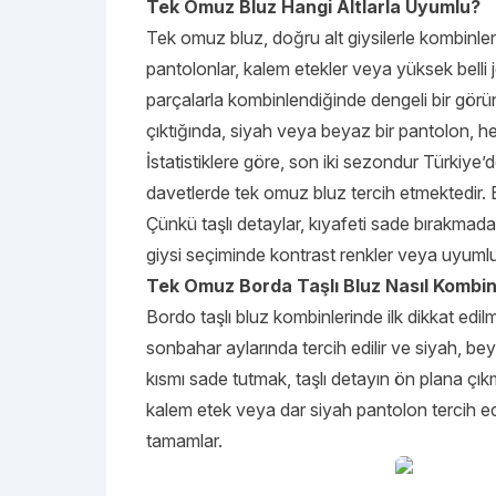
Tek Omuz Bluz Hangi Altlarla Uyumlu?
Tek omuz bluz, doğru alt giysilerle kombinlen
pantolonlar, kalem etekler veya yüksek belli j
parçalarla kombinlendiğinde dengeli bir gör
çıktığında, siyah veya beyaz bir pantolon, h
İstatistiklere göre, son iki sezondur Türkiye
davetlerde tek omuz bluz tercih etmektedir. B
Çünkü taşlı detaylar, kıyafeti sade bırakmad
giysi seçiminde kontrast renkler veya uyumlu to
Tek Omuz Borda Taşlı Bluz Nasıl Kombin
Bordo taşlı bluz kombinlerinde ilk dikkat edi
sonbahar aylarında tercih edilir ve siyah, be
kısmı sade tutmak, taşlı detayın ön plana çık
kalem etek veya dar siyah pantolon tercih edi
tamamlar.