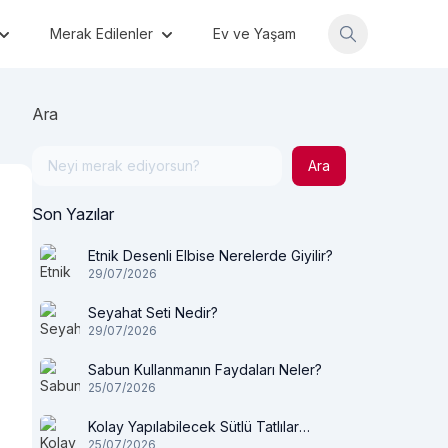
Merak Edilenler
Ev ve Yaşam
Ara
Ara
Son Yazılar
Etnik Desenli Elbise Nerelerde Giyilir?
29/07/2026
Seyahat Seti Nedir?
29/07/2026
Sabun Kullanmanın Faydaları Neler?
25/07/2026
Kolay Yapılabilecek Sütlü Tatlılar
25/07/2026
Nelerdir?