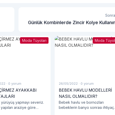
Sonra
Günlük Kombinlerde Zincir Kolye Kullanı
Moda Tüyoları
Moda Tüyol
022
·
0 yorum
26/05/2022
·
0 yorum
ÇİRMEZ AYAKKABI
BEBEK HAVLU MODELLERİ
AJLARI
NASIL OLMALIDIR?
 yürüyüş yapmayı severiz.
Bebek havlu ve bornozları
 yapılan araziye göre
bebeklerin banyo sonrası ihtiyaç
 tercihlerinize dikkat
duyacakları en önemli eşyalardır.