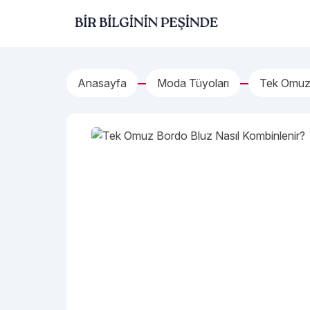
İçeriğe geç
Bir Bilginin Peşinde!
Anasayfa
Moda Tüyoları
Tek Omuz 