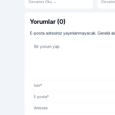
Devamını Oku →
Devamı
seçiminin avantajlarını, tulum
etmelisin
modellerini ve bebek tulumu
hakkında tüm detayları sırasıyla
açıklayalım.
Yorumlar (0)
E-posta adresiniz yayınlanmayacak.
Gerekli a