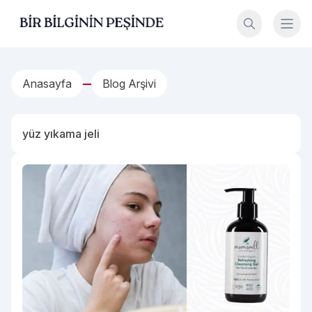
İçeriğe geç
Bir Bilginin Peşinde!
Anasayfa
Blog Arşivi
yüz yıkama jeli