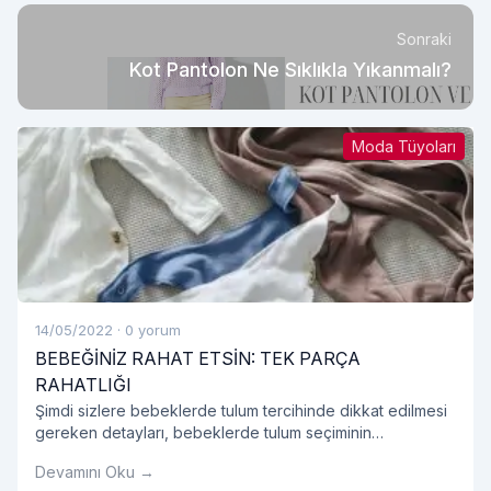
Sonraki
Kot Pantolon Ne Sıklıkla Yıkanmalı?
Moda Tüyoları
14/05/2022
·
0 yorum
BEBEĞİNİZ RAHAT ETSİN: TEK PARÇA
RAHATLIĞI
Şimdi sizlere bebeklerde tulum tercihinde dikkat edilmesi
gereken detayları, bebeklerde tulum seçiminin
avantajlarını, tulum modellerini ve bebek tulumu hakkında
Devamını Oku →
tüm detayları sırasıyla açıklayalım.