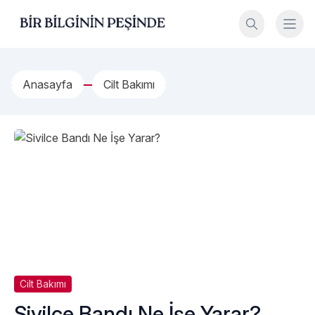
İçeriğe geç
Bir Bilginin Peşinde!
Anasayfa
Cilt Bakımı
Cilt Bakımı
Sivilce Bandı Ne İşe Yarar?