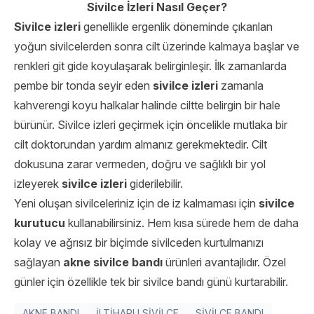
Sivilce İzleri Nasıl Geçer?
Sivilce izleri
genellikle ergenlik döneminde çıkarılan
yoğun sivilcelerden sonra cilt üzerinde kalmaya başlar ve
renkleri git gide koyulaşarak belirginleşir. İlk zamanlarda
pembe bir tonda seyir eden
sivilce izleri
zamanla
kahverengi koyu halkalar halinde ciltte belirgin bir hale
bürünür. Sivilce izleri geçirmek için öncelikle mutlaka bir
cilt doktorundan yardım almanız gerekmektedir. Cilt
dokusuna zarar vermeden, doğru ve sağlıklı bir yol
izleyerek
sivilce izleri
giderilebilir.
Yeni oluşan sivilceleriniz için de iz kalmaması için
sivilce
kurutucu
kullanabilirsiniz. Hem kısa sürede hem de daha
kolay ve ağrısız bir biçimde sivilceden kurtulmanızı
sağlayan
akne sivilce bandı
ürünleri avantajlıdır. Özel
günler için özellikle tek bir sivilce bandı günü kurtarabilir.
AKNE BANDI
İLTİHAPLI SİVİLCE
SİVİLCE BANDI