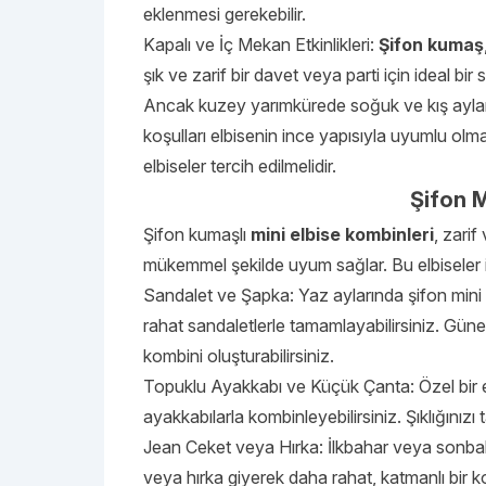
eklenmesi gerekebilir.
Kapalı ve İç Mekan Etkinlikleri:
Şifon kumaş
şık ve zarif bir davet veya parti için ideal bir 
Ancak kuzey yarımkürede soğuk ve kış ayların
koşulları elbisenin ince yapısıyla uyumlu ol
elbiseler tercih edilmelidir.
Şifon M
Şifon kumaşlı
mini elbise kombinleri
, zarif
mükemmel şekilde uyum sağlar. Bu elbiseler iç
Sandalet ve Şapka: Yaz aylarında şifon mini e
rahat sandaletlerle tamamlayabilirsiniz. Güne
kombini oluşturabilirsiniz.
Topuklu Ayakkabı ve Küçük Çanta: Özel bir etk
ayakkabılarla kombinleyebilirsiniz. Şıklığınız
Jean Ceket veya Hırka: İlkbahar veya sonbaha
veya hırka giyerek daha rahat, katmanlı bir ko