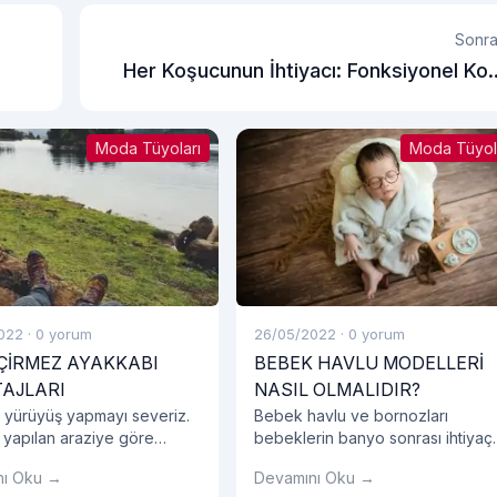
Sonra
Her Koşucunun İhtiyacı: Fonksiyonel Ko
Çanta
Moda Tüyoları
Moda Tüyol
022
·
0 yorum
26/05/2022
·
0 yorum
ÇİRMEZ AYAKKABI
BEBEK HAVLU MODELLERİ
AJLARI
NASIL OLMALIDIR?
 yürüyüş yapmayı severiz.
Bebek havlu ve bornozları
 yapılan araziye göre
bebeklerin banyo sonrası ihtiyaç
 tercihlerinize dikkat
duyacakları en önemli eşyalardır.
nı Oku →
Devamını Oku →
iz.