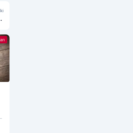
ki
şu
sı
arı