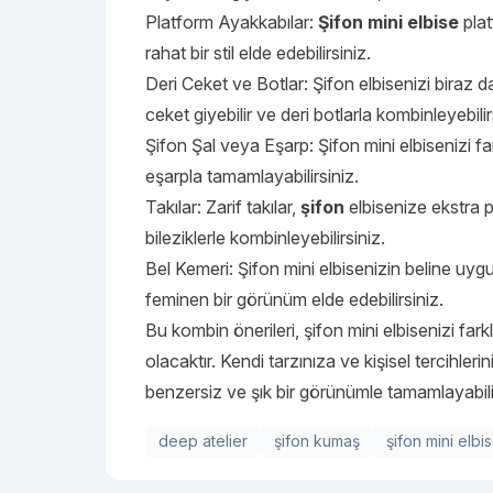
Platform Ayakkabılar:
Şifon mini elbise
plat
rahat bir stil elde edebilirsiniz.
Deri Ceket ve Botlar: Şifon elbisenizi biraz d
ceket giyebilir ve deri botlarla kombinleyebilir
Şifon Şal veya Eşarp: Şifon mini elbisenizi far
eşarpla tamamlayabilirsiniz.
Takılar: Zarif takılar,
şifon
elbisenize ekstra pa
bileziklerle kombinleyebilirsiniz.
Bel Kemeri: Şifon mini elbisenizin beline uygu
feminen bir görünüm elde edebilirsiniz.
Bu kombin önerileri, şifon mini elbisenizi far
olacaktır. Kendi tarzınıza ve kişisel tercihle
benzersiz ve şık bir görünümle tamamlayabilir
deep atelier
şifon kumaş
şifon mini elbi