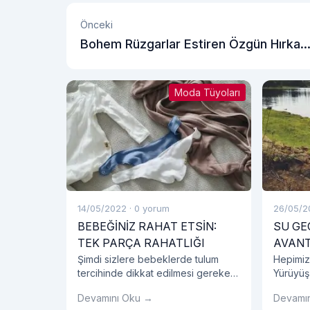
Önceki
Bohem Rüzgarlar Estiren Özgün Hırka
Modelleri
Moda Tüyoları
14/05/2022
·
0 yorum
26/05/2
BEBEĞİNİZ RAHAT ETSİN:
SU GE
TEK PARÇA RAHATLIĞI
AVANT
Şimdi sizlere bebeklerde tulum
Hepimiz
tercihinde dikkat edilmesi gereken
Yürüyüş
detayları, bebeklerde tulum
ayakkabı
Devamını Oku →
Devamı
seçiminin avantajlarını, tulum
etmelisin