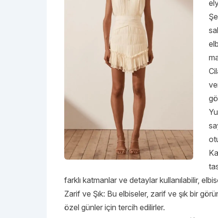
el
Şe
sa
el
ma
Ci
ve
gö
Yu
sa
ot
Ka
ta
farklı katmanlar ve detaylar kullanılabilir, elbi
Zarif ve Şık: Bu elbiseler, zarif ve şık bir gö
özel günler için tercih edilirler.