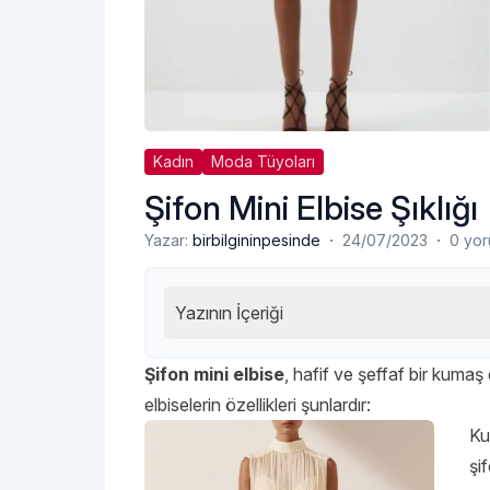
Kadın
Moda Tüyoları
Şifon Mini Elbise Şıklığı
·
·
Yazar:
birbilgininpesinde
24/07/2023
0 yo
Yazının İçeriği
Şifon mini elbise
, hafif ve şeffaf bir kumaş
elbiselerin özellikleri şunlardır:
Ku
şi