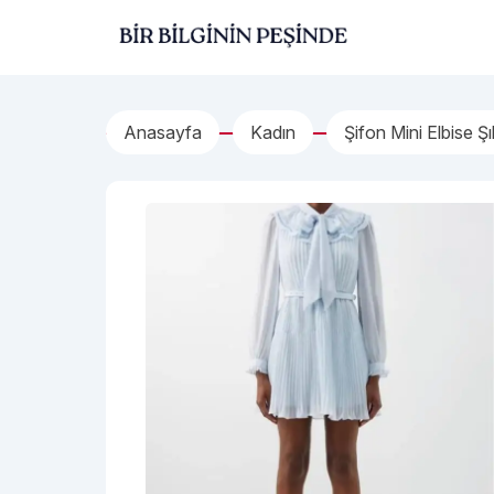
İçeriğe geç
Bir Bilginin Peşinde!
Anasayfa
Kadın
Şifon Mini Elbise Şık