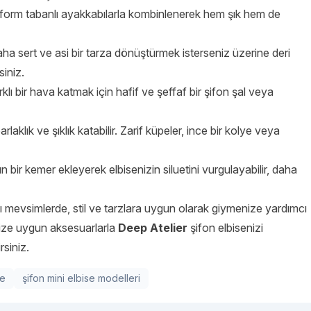
form tabanlı ayakkabılarla kombinlenerek hem şık hem de
aha sert ve asi bir tarza dönüştürmek isterseniz üzerine deri
siniz.
klı bir hava katmak için hafif ve şeffaf bir şifon şal veya
rlaklık ve şıklık katabilir. Zarif küpeler, ince bir kolye veya
n bir kemer ekleyerek elbisenizin siluetini vurgulayabilir, daha
klı mevsimlerde, stil ve tarzlara uygun olarak giymenize yardımcı
rinize uygun aksesuarlarla
Deep Atelier
şifon elbisenizi
siniz.
se
şifon mini elbise modelleri