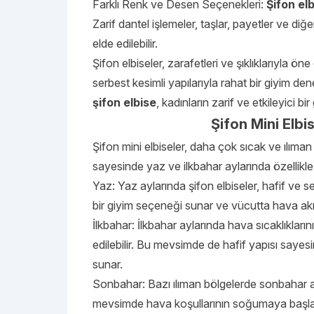
Farklı Renk ve Desen Seçenekleri:
Şifon el
Zarif dantel işlemeler, taşlar, payetler ve diğ
elde edilebilir.
Şifon elbiseler, zarafetleri ve şıklıklarıyla ö
serbest kesimli yapılarıyla rahat bir giyim den
şifon elbise
, kadınların zarif ve etkileyici 
Şifon Mini Elbi
Şifon mini elbiseler, daha çok sıcak ve ılıman 
sayesinde yaz ve ilkbahar aylarında özellikle
Yaz: Yaz aylarında şifon elbiseler, hafif ve se
bir giyim seçeneği sunar ve vücutta hava akışı
İlkbahar: İlkbahar aylarında hava sıcaklıkla
edilebilir. Bu mevsimde de hafif yapısı saye
sunar.
Sonbahar: Bazı ılıman bölgelerde sonbahar ay
mevsimde hava koşullarının soğumaya başlamas