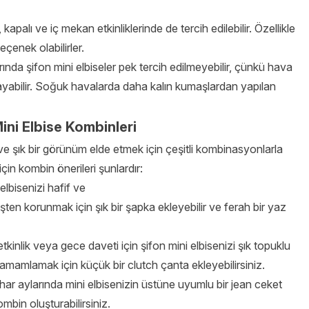
, kapalı ve iç mekan etkinliklerinde de tercih edilebilir. Özellikle
seçenek olabilirler.
da şifon mini elbiseler pek tercih edilmeyebilir, çünkü hava
mayabilir. Soğuk havalarda daha kalın kumaşlardan yapılan
ini Elbise Kombinleri
 ve şık bir görünüm elde etmek için çeşitli kombinasyonlarla
in kombin önerileri şunlardır:
lbisenizi hafif ve
şten korunmak için şık bir şapka ekleyebilir ve ferah bir yaz
inlik veya gece daveti için şifon mini elbisenizi şık topuklu
ı tamamlamak için küçük bir clutch çanta ekleyebilirsiniz.
r aylarında mini elbisenizin üstüne uyumlu bir jean ceket
mbin oluşturabilirsiniz.