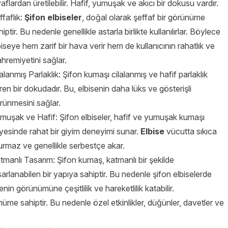
yaflardan üretilebilir. Hafif, yumuşak ve akıcı bir dokusu vardır.
ffaflık:
Şifon elbiseler
, doğal olarak şeffaf bir görünüme
hiptir. Bu nedenle genellikle astarla birlikte kullanılırlar. Böylece
biseye hem zarif bir hava verir hem de kullanıcının rahatlık ve
hremiyetini sağlar.
lalanmış Parlaklık: Şifon kumaşı cilalanmış ve hafif parlaklık
ren bir dokudadır. Bu, elbisenin daha lüks ve gösterişli
rünmesini sağlar.
muşak ve Hafif: Şifon elbiseler, hafif ve yumuşak kumaşı
yesinde rahat bir giyim deneyimi sunar.
Elbise
vücutta sıkıca
urmaz ve genellikle serbestçe akar.
tmanlı Tasarım: Şifon kumaş, katmanlı bir şekilde
sarlanabilen bir yapıya sahiptir. Bu nedenle şifon elbiselerde
senin görünümüne çeşitlilik ve hareketlilik katabilir.
rünüme sahiptir. Bu nedenle özel etkinlikler, düğünler, davetler ve