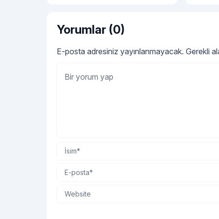
modellerini ve bebek tulumu
hakkında tüm detayları sırasıyla
açıklayalım.
Yorumlar (0)
E-posta adresiniz yayınlanmayacak.
Gerekli a