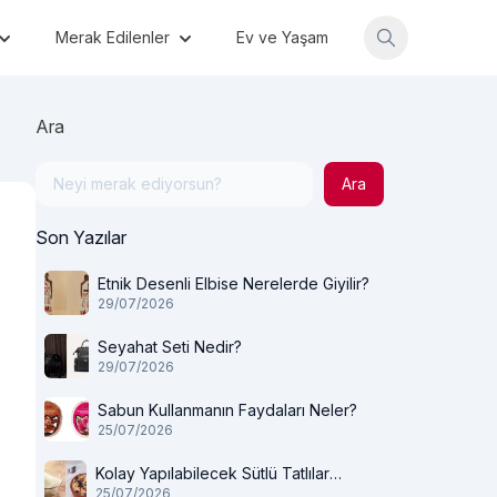
Merak Edilenler
Ev ve Yaşam
Ara
Ara
Son Yazılar
Etnik Desenli Elbise Nerelerde Giyilir?
29/07/2026
Seyahat Seti Nedir?
29/07/2026
Sabun Kullanmanın Faydaları Neler?
25/07/2026
Kolay Yapılabilecek Sütlü Tatlılar
25/07/2026
Nelerdir?