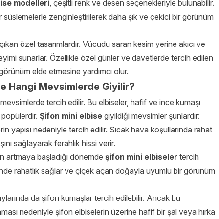
bise modelleri
, çeşitli renk ve desen seçenekleriyle bulunabilir.
er süslemelerle zenginleştirilerek daha şık ve çekici bir görünüm
ne çıkan özel tasarımlardır. Vücudu saran kesim yerine akıcı ve
eyimi sunarlar. Özellikle özel günler ve davetlerde tercih edilen
bir görünüm elde etmesine yardımcı olur.
se Hangi Mevsimlerde Giyilir?
mevsimlerde tercih edilir. Bu elbiseler, hafif ve ince kumaşı
 popülerdir.
Şifon mini elbise
giyildiği mevsimler şunlardır:
rin yapısı nedeniyle tercih edilir. Sıcak hava koşullarında rahat
nı sağlayarak ferahlık hissi verir.
rının artmaya başladığı dönemde
şifon mini elbiseler
tercih
sinde rahatlık sağlar ve çiçek açan doğayla uyumlu bir görünüm
larında da şifon kumaşlar tercih edilebilir. Ancak bu
ı nedeniyle şifon elbiselerin üzerine hafif bir şal veya hırka