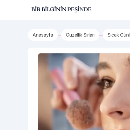
İçeriğe geç
Bir Bilginin Peşinde!
Anasayfa
Güzellik Sırları
Sıcak Günl