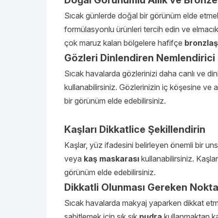
Doğal Görünümlü Allık ve Bronzer
Sıcak günlerde doğal bir görünüm elde etmek içi
formülasyonlu ürünleri tercih edin ve elmacık 
çok maruz kalan bölgelere hafifçe
bronzlaşt
Gözleri Dinlendiren Nemlendirici
Sıcak havalarda gözlerinizi daha canlı ve d
kullanabilirsiniz. Gözlerinizin iç köşesine ve
bir görünüm elde edebilirsiniz.
Kaşları Dikkatlice Şekillendirin
Kaşlar, yüz ifadesini belirleyen önemli bir uns
veya
kaş maskarası
kullanabilirsiniz. Kaşla
görünüm elde edebilirsiniz.
Dikkatli Olunması Gereken Nokta
Sıcak havalarda makyaj yaparken dikkat etmen
sabitlemek için sık sık
pudra
kullanmaktan kaçı