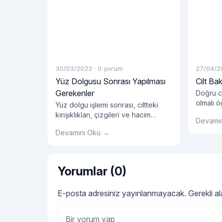
30/03/2023
·
0 yorum
27/04/2
Yüz Dolgusu Sonrası Yapılması
Cilt Ba
Gerekenler
Doğru ci
olmalı 
Yüz dolgu işlemi sonrası, ciltteki
Bilginin
kırışıklıkları, çizgileri ve hacim
Devamı
tıklayın!
kaybını önlemek için birçok kişi bu
Devamını Oku →
işlemi tercih ediyor.
Yorumlar (0)
E-posta adresiniz yayınlanmayacak.
Gerekli a