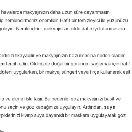
ıcak havalarda makyajınızın daha uzun süre dayanmasını
yip nemlendirmeniz önemlidir. Hafif bir temizleyici ile yüzünüzü
ygulayın. Nemlendirici, makyajınızın cilde daha iyi tutunmasına
ldinizi tıkayabilir ve makyajınızın bozulmasına neden olabilir.
en
tercih edin. Cildinizde doğal bir görünüm sağlamak için hafif
ndöteni uygularken, bir makyaj süngeri veya fırça kullanarak eşit
 ve akma riski taşır. Bu nedenle, göz makyajınızı basit ve
ı tonu seçin ve göz kapağınıza uygulayın. Ardından,
suya
Kirpiklerinizi kıvırıp suya dayanıklı bir maskara uygulayarak göz