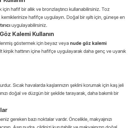
 Kullanın
n hafif bir allık ve bronzlaştırıcı kullanabilirsiniz. Toz
kemiklerinize hafifçe uygulayın. Doğal bir ışıltı için, güneşe en
ırıcı
uygulayabilirsiniz.
 Göz Kalemi Kullanın
inlenmiş göstermek için beyaz veya
nude göz kalemi
 alt kirpik hattının içine hafifçe uygulayarak daha genç ve uyanık
urdur. Sıcak havalarda kaşlarınızın şeklini korumak için kaş jeli
rınızı doğal ve düzgün bir şekilde tarayarak, daha bakımlı bir
lar
iz gereken bazı noktalar vardır. Öncelikle, makyajınızı
nın. Aşırı pudra, cildinizi kurutabilir ve makyajınızın doğal