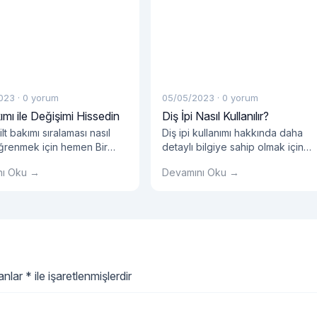
023
·
0 yorum
05/05/2023
·
0 yorum
kımı ile Değişimi Hissedin
Diş İpi Nasıl Kullanılır?
lt bakımı sıralaması nasıl
Diş ipi kullanımı hakkında daha
öğrenmek için hemen Bir
detaylı bilgiye sahip olmak için
 Peşinde blog sayfasına
hemen Bir Bilginin Peşinde blog
nı Oku →
Devamını Oku →
sayfasına tıklayın!
lanlar
*
ile işaretlenmişlerdir