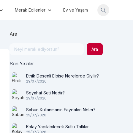
Merak Edilenler
Ev ve Yaşam
Ara
Ara
Son Yazılar
Etnik Desenli Elbise Nerelerde Giyilir?
29/07/2026
Seyahat Seti Nedir?
29/07/2026
Sabun Kullanmanın Faydaları Neler?
25/07/2026
Kolay Yapılabilecek Sütlü Tatlılar
25/07/2026
Nelerdir?