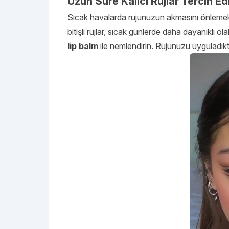
Uzun Süre Kalıcı Rujlar Tercih Ed
Sıcak havalarda rujunuzun akmasını önlemek i
bitişli rujlar, sıcak günlerde daha dayanıklı 
lip balm
ile nemlendirin. Rujunuzu uyguladıkta