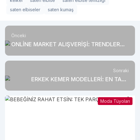
keikei
saten elbise
saten elbise temizliği
saten elbiseler
saten kumaş
Önceki
ONLİNE MARKET ALIŞVERİŞİ: TRENDLER
VE AVANTAJLAR
Sonraki
ERKEK KEMER MODELLERİ: EN TARZ
AKSESUAR
Moda Tüyoları