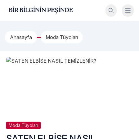
İçeriğe geç
Bir Bilginin Peşinde!
Anasayfa
Moda Tüyoları
Moda Tüyoları
SATEN ELBİSE NASIL