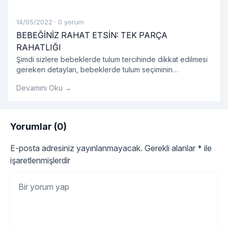
14/05/2022
·
0 yorum
BEBEĞİNİZ RAHAT ETSİN: TEK PARÇA
RAHATLIĞI
Şimdi sizlere bebeklerde tulum tercihinde dikkat edilmesi
gereken detayları, bebeklerde tulum seçiminin
avantajlarını, tulum modellerini ve bebek tulumu hakkında
Devamını Oku →
tüm detayları sırasıyla açıklayalım.
Yorumlar (0)
E-posta adresiniz yayınlanmayacak.
Gerekli alanlar
*
ile
işaretlenmişlerdir