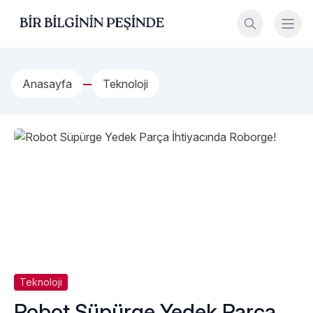
İçeriğe geç
Bir Bilginin Peşinde!
Anasayfa
Teknoloji
Teknoloji
Robot Süpürge Yedek Parça