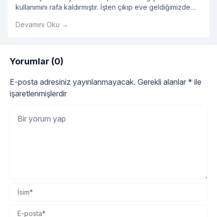
kullanımını rafa kaldırmıştır. İşten çıkıp eve geldiğimizde
bizi en çok rahatlatan koltuğumuza oturup televizyon
Devamını Oku →
keyfi sürmektir.
Yorumlar (0)
E-posta adresiniz yayınlanmayacak.
Gerekli alanlar
*
ile
işaretlenmişlerdir