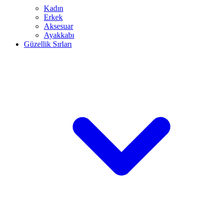
Kadın
Erkek
Aksesuar
Ayakkabı
Güzellik Sırları