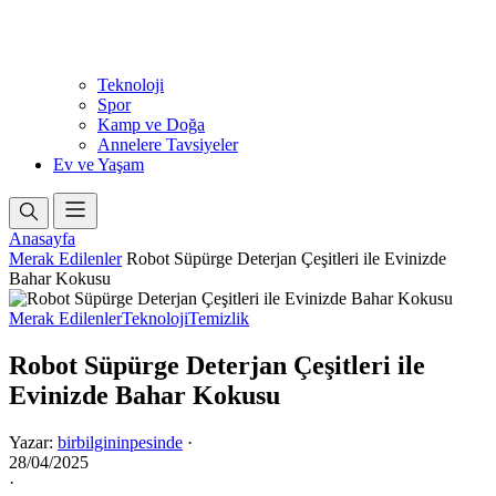
Teknoloji
Spor
Kamp ve Doğa
Annelere Tavsiyeler
Ev ve Yaşam
Anasayfa
Merak Edilenler
Robot Süpürge Deterjan Çeşitleri ile Evinizde
Bahar Kokusu
Merak Edilenler
Teknoloji
Temizlik
Robot Süpürge Deterjan Çeşitleri ile
Evinizde Bahar Kokusu
Yazar:
birbilgininpesinde
·
28/04/2025
·