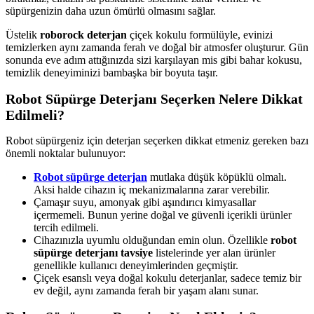
süpürgenizin daha uzun ömürlü olmasını sağlar.
Üstelik
roborock deterjan
çiçek kokulu formülüyle, evinizi
temizlerken aynı zamanda ferah ve doğal bir atmosfer oluşturur. Gün
sonunda eve adım attığınızda sizi karşılayan mis gibi bahar kokusu,
temizlik deneyiminizi bambaşka bir boyuta taşır.
Robot Süpürge Deterjanı Seçerken Nelere Dikkat
Edilmeli?
Robot süpürgeniz için deterjan seçerken dikkat etmeniz gereken bazı
önemli noktalar bulunuyor:
Robot süpürge deterjan
mutlaka düşük köpüklü olmalı.
Aksi halde cihazın iç mekanizmalarına zarar verebilir.
Çamaşır suyu, amonyak gibi aşındırıcı kimyasallar
içermemeli. Bunun yerine doğal ve güvenli içerikli ürünler
tercih edilmeli.
Cihazınızla uyumlu olduğundan emin olun. Özellikle
robot
süpürge deterjanı tavsiye
listelerinde yer alan ürünler
genellikle kullanıcı deneyimlerinden geçmiştir.
Çiçek esanslı veya doğal kokulu deterjanlar, sadece temiz bir
ev değil, aynı zamanda ferah bir yaşam alanı sunar.