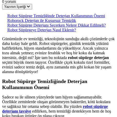
0 yorum
Yazının İçeriği
Robot Süpürge Temizliğinde Deterjan Kullanımının Önemi
Roborock Deterjan ile Kusursuz Temizlik
Robot Süpürge Deterjanı Seçerken Nelere Dikkat Edilmeli?
Robot Süpürgeye Deterjan Nasıl Eklenir?
Günümüzde ev temizliği, teknolojinin sunduğu akıllı çözümlerle çok
daha kolay hale geldi. Robot süpürgeler, günlük temizlik yükünü
hafifletirken, hijyen standartlarını da yükseltiyor. Ancak yalnızca
tozu almak yetmez; evinize ferahlık ve hoş bir koku da katmak
istersiniz, değil mi? İşte tam bu noktada
robot süpürge deterjan
seçimi büyük önem taşıyor. Özellikle çiçek kokulu özel formüller,
evinizi sadece temiz değil, aynı zamanda mis gibi kokan bir yaşam
alanına dönüştürüyor!
Robot Süpürge Temizliğinde Deterjan
Kullanımının Önemi
Sadece su ile silinen yüzeylerde tam hijyen sağlanamayabilir.
Özellikle zeminlerde oluşan görünmeyen bakteriler, kötü kokulara
ve sağlıksız bir ortama sebep olabilir. Bu yüzden
robot süpürge
deterjanı tavsiye
edilirken, hem temizliği destekleyen hem de hoş
koku bırakan ürünler ön plana çıkıyor.