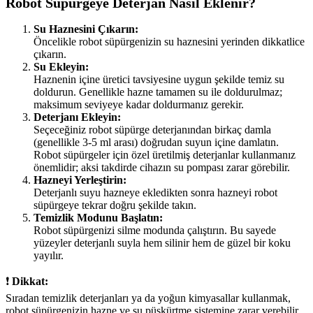
Robot Süpürgeye Deterjan Nasıl Eklenir?
Su Haznesini Çıkarın:
Öncelikle robot süpürgenizin su haznesini yerinden dikkatlice
çıkarın.
Su Ekleyin:
Haznenin içine üretici tavsiyesine uygun şekilde temiz su
doldurun. Genellikle hazne tamamen su ile doldurulmaz;
maksimum seviyeye kadar doldurmanız gerekir.
Deterjanı Ekleyin:
Seçeceğiniz robot süpürge deterjanından birkaç damla
(genellikle 3-5 ml arası) doğrudan suyun içine damlatın.
Robot süpürgeler için özel üretilmiş deterjanlar kullanmanız
önemlidir; aksi takdirde cihazın su pompası zarar görebilir.
Hazneyi Yerleştirin:
Deterjanlı suyu hazneye ekledikten sonra hazneyi robot
süpürgeye tekrar doğru şekilde takın.
Temizlik Modunu Başlatın:
Robot süpürgenizi silme modunda çalıştırın. Bu sayede
yüzeyler deterjanlı suyla hem silinir hem de güzel bir koku
yayılır.
❗
Dikkat:
Sıradan temizlik deterjanları ya da yoğun kimyasallar kullanmak,
robot süpürgenizin hazne ve su püskürtme sistemine zarar verebilir.