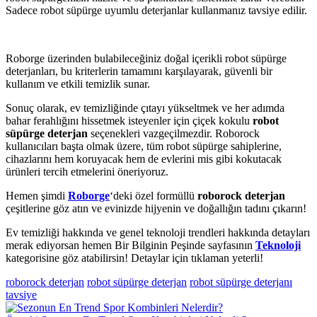
Sadece robot süpürge uyumlu deterjanlar kullanmanız tavsiye edilir.
Roborge üzerinden bulabileceğiniz doğal içerikli robot süpürge
deterjanları, bu kriterlerin tamamını karşılayarak, güvenli bir
kullanım ve etkili temizlik sunar.
Sonuç olarak, ev temizliğinde çıtayı yükseltmek ve her adımda
bahar ferahlığını hissetmek isteyenler için çiçek kokulu
robot
süpürge deterjan
seçenekleri vazgeçilmezdir. Roborock
kullanıcıları başta olmak üzere, tüm robot süpürge sahiplerine,
cihazlarını hem koruyacak hem de evlerini mis gibi kokutacak
ürünleri tercih etmelerini öneriyoruz.
Hemen şimdi
Roborge
‘deki özel formüllü
roborock deterjan
çeşitlerine göz atın ve evinizde hijyenin ve doğallığın tadını çıkarın!
Ev temizliği hakkında ve genel teknoloji trendleri hakkında detayları
merak ediyorsan hemen Bir Bilginin Peşinde sayfasının
Teknoloji
kategorisine göz atabilirsin! Detaylar için tıklaman yeterli!
roborock deterjan
robot süpürge deterjan
robot süpürge deterjanı
tavsiye