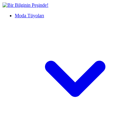
İçeriğe
Bir
geç
Bilginin
Moda Tüyoları
Peşinde!