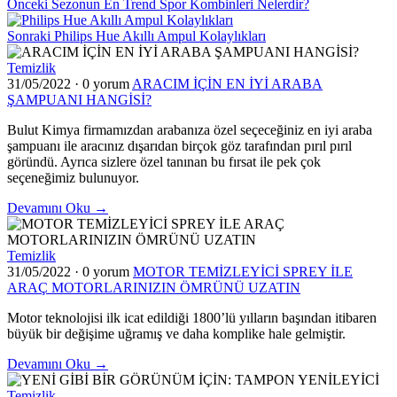
Önceki
Sezonun En Trend Spor Kombinleri Nelerdir?
Sonraki
Philips Hue Akıllı Ampul Kolaylıkları
Temizlik
31/05/2022
·
0 yorum
ARACIM İÇİN EN İYİ ARABA
ŞAMPUANI HANGİSİ?
Bulut Kimya firmamızdan arabanıza özel seçeceğiniz en iyi araba
şampuanı ile aracınız dışarıdan birçok göz tarafından pırıl pırıl
göründü. Ayrıca sizlere özel tanınan bu fırsat ile pek çok
seçeneğimiz bulunuyor.
Devamını Oku →
Temizlik
31/05/2022
·
0 yorum
MOTOR TEMİZLEYİCİ SPREY İLE
ARAÇ MOTORLARINIZIN ÖMRÜNÜ UZATIN
Motor teknolojisi ilk icat edildiği 1800’lü yılların başından itibaren
büyük bir değişime uğramış ve daha komplike hale gelmiştir.
Devamını Oku →
Temizlik