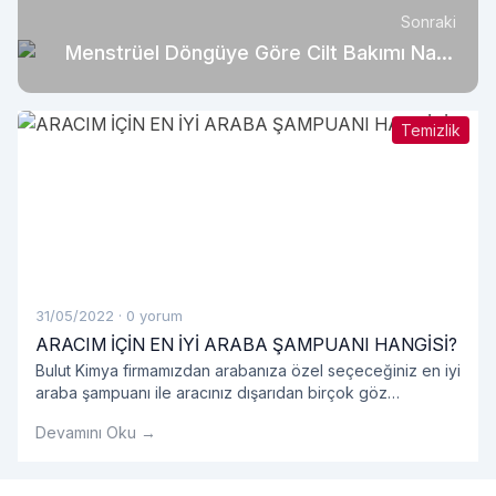
Sonraki
Menstrüel Döngüye Göre Cilt Bakımı Nasıl
Olmalı?
Temizlik
31/05/2022
·
0 yorum
ARACIM İÇİN EN İYİ ARABA ŞAMPUANI HANGİSİ?
Bulut Kimya firmamızdan arabanıza özel seçeceğiniz en iyi
araba şampuanı ile aracınız dışarıdan birçok göz
tarafından pırıl pırıl göründü. Ayrıca sizlere özel tanınan bu
Devamını Oku →
fırsat ile pek çok seçeneğimiz bulunuyor.