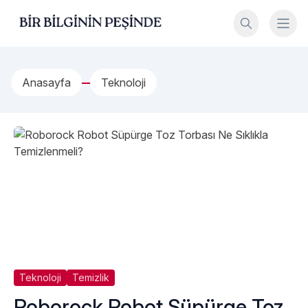
İçeriğe geç
Bir Bilginin Peşinde!
Anasayfa
Teknoloji
Teknoloji
Temizlik
Roborock Robot Süpürge Toz