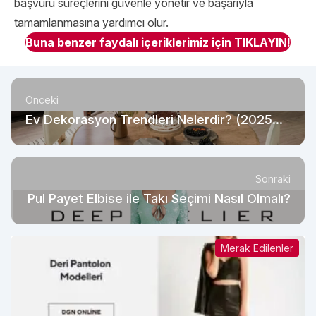
başvuru süreçlerini güvenle yönetir ve başarıyla
tamamlanmasına yardımcı olur.
Buna benzer faydalı içeriklerimiz için TIKLAYIN!
Önceki
Ev Dekorasyon Trendleri Nelerdir? (2025
Güncel)
Sonraki
Pul Payet Elbise ile Takı Seçimi Nasıl Olmalı?
Merak Edilenler