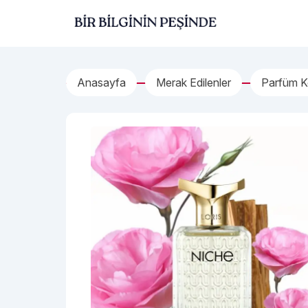
İçeriğe geç
Bir Bilginin Peşinde!
Anasayfa
Merak Edilenler
Parfüm K