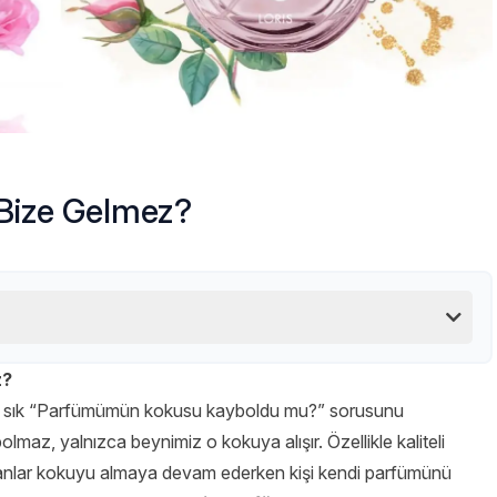
Bize Gelmez?
z?
 sık sık “Parfümümün kokusu kayboldu mu?” sorusunu
z, yalnızca beynimiz o kokuya alışır. Özellikle kaliteli
insanlar kokuyu almaya devam ederken kişi kendi parfümünü