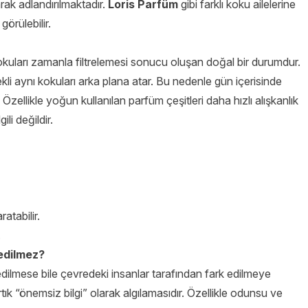
ak adlandırılmaktadır.
Loris Parfüm
gibi farklı koku ailelerine
örülebilir.
okuları zamanla filtrelemesi sonucu oluşan doğal bir durumdur.
li aynı kokuları arka plana atar. Bu nedenle gün içerisinde
ellikle yoğun kullanılan parfüm çeşitleri daha hızlı alışkanlık
ili değildir.
atabilir.
.
edilmez?
sedilmese bile çevredeki insanlar tarafından fark edilmeye
 “önemsiz bilgi” olarak algılamasıdır. Özellikle odunsu ve