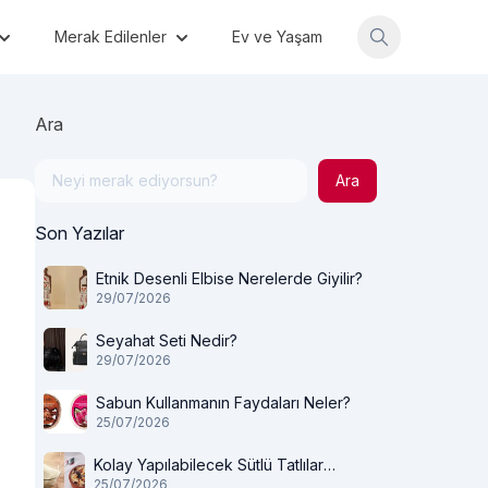
Merak Edilenler
Ev ve Yaşam
Ara
Ara
Son Yazılar
Etnik Desenli Elbise Nerelerde Giyilir?
29/07/2026
Seyahat Seti Nedir?
29/07/2026
Sabun Kullanmanın Faydaları Neler?
25/07/2026
Kolay Yapılabilecek Sütlü Tatlılar
25/07/2026
Nelerdir?