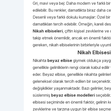
Gri, mavi veya bej: Daha modern ve farklı bir 
edilebilir. Bu renkler, damatlıkta biraz daha c
Desenli veya farklı dokulu kumaşlar: Özel bir
damatlıkları tercih edebilir. Örneğin, kareli d
Nikah elbiseleri
, çiftin kişisel zevklerine 
takip etmek önemlidir, ancak en önemli faktör
gereken, nikah elbiselerinin birbirleriyle uy
Nikah Elbises
Nikahta
beyaz elbise
giymek oldukça yaygın
genellikle gelinliklerin rengi olarak kabul edili
eder. Beyaz elbise, genellikle nikahta gelinleri
geleneksel olarak tercih edilen bir seçenektir
değişiklikler yaşanmaktadır. Bazı gelinler, beya
süslenmiş
beyaz elbise modelleri
seçebilir
elbisesi seçiminde en önemli faktör, gelinin ke
zevklerine ve tarzına uygun bir elbise seçmel