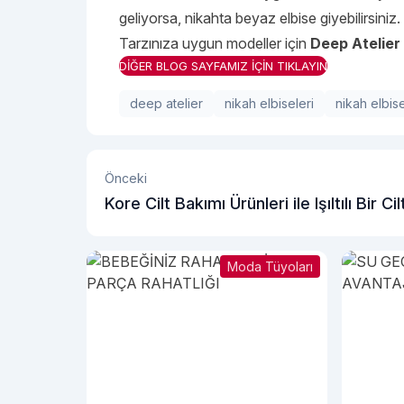
geliyorsa, nikahta beyaz elbise giyebilirsiniz.
Tarzınıza uygun modeller için
Deep Atelier
DİĞER BLOG SAYFAMIZ İÇİN TIKLAYIN
deep atelier
nikah elbiseleri
nikah elbis
Önceki
Kore Cilt Bakımı Ürünleri ile Işıltılı Bir Cil
Moda Tüyoları