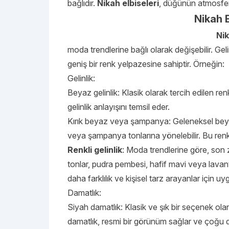
bağlıdır.
Nikah elbiseleri
, düğünün atmosfer
Nikah E
Nik
moda trendlerine bağlı olarak değişebilir. Geli
geniş bir renk yelpazesine sahiptir. Örneğin:
Gelinlik:
Beyaz gelinlik: Klasik olarak tercih edilen re
gelinlik anlayışını temsil eder.
Kırık beyaz veya şampanya: Geleneksel beyazd
veya şampanya tonlarına yönelebilir. Bu renkl
Renkli gelinlik
: Moda trendlerine göre, son z
tonlar, pudra pembesi, hafif mavi veya lavanta 
daha farklılık ve kişisel tarz arayanlar için uy
Damatlık:
Siyah damatlık: Klasik ve şık bir seçenek olan 
damatlık, resmi bir görünüm sağlar ve çoğu d