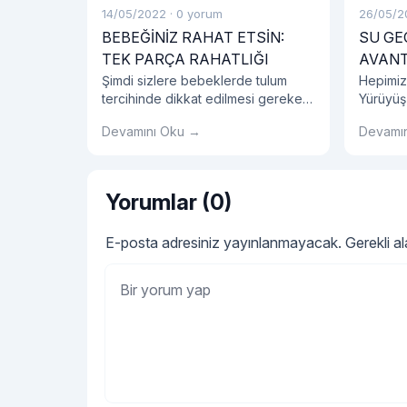
14/05/2022
·
0 yorum
26/05/2
BEBEĞİNİZ RAHAT ETSİN:
SU GE
TEK PARÇA RAHATLIĞI
AVANT
Şimdi sizlere bebeklerde tulum
Hepimiz
tercihinde dikkat edilmesi gereken
Yürüyüş
detayları, bebeklerde tulum
ayakkabı
Devamını Oku →
Devamı
seçiminin avantajlarını, tulum
etmelisin
modellerini ve bebek tulumu
hakkında tüm detayları sırasıyla
açıklayalım.
Yorumlar (0)
E-posta adresiniz yayınlanmayacak.
Gerekli a