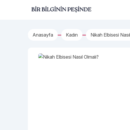
İçeriğe geç
Bir Bilginin Peşinde!
Anasayfa
Kadın
Nikah Elbisesi Nası