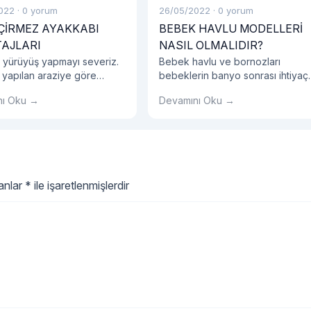
022
·
0 yorum
26/05/2022
·
0 yorum
ÇİRMEZ AYAKKABI
BEBEK HAVLU MODELLERİ
AJLARI
NASIL OLMALIDIR?
 yürüyüş yapmayı severiz.
Bebek havlu ve bornozları
 yapılan araziye göre
bebeklerin banyo sonrası ihtiyaç
 tercihlerinize dikkat
duyacakları en önemli eşyalardır.
nı Oku →
Devamını Oku →
iz.
lanlar
*
ile işaretlenmişlerdir