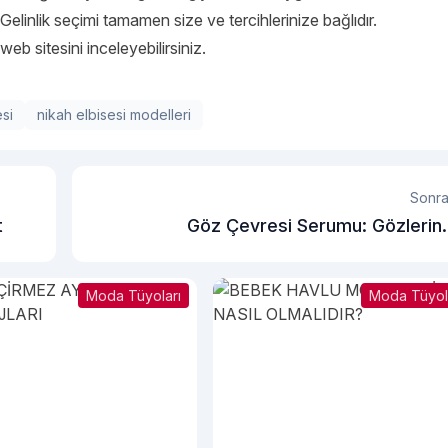
 Gelinlik seçimi tamamen size ve tercihlerinize bağlıdır.
web sitesini inceleyebilirsiniz.
esi
nikah elbisesi modelleri
Sonra
t
Göz Çevresi Serumu: Gözlerini
Gençleştiren Etkili Bak
Moda Tüyoları
Moda Tüyol