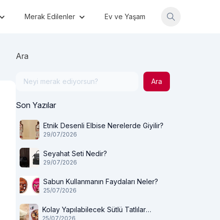
Merak Edilenler
Ev ve Yaşam
Ara
Ara
Son Yazılar
Etnik Desenli Elbise Nerelerde Giyilir?
29/07/2026
Seyahat Seti Nedir?
29/07/2026
Sabun Kullanmanın Faydaları Neler?
25/07/2026
Kolay Yapılabilecek Sütlü Tatlılar
25/07/2026
Nelerdir?