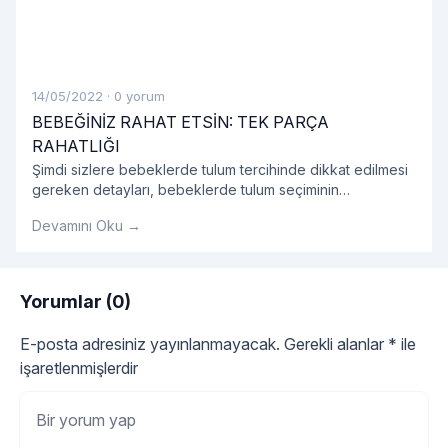
14/05/2022
·
0 yorum
BEBEĞİNİZ RAHAT ETSİN: TEK PARÇA
RAHATLIĞI
Şimdi sizlere bebeklerde tulum tercihinde dikkat edilmesi
gereken detayları, bebeklerde tulum seçiminin
avantajlarını, tulum modellerini ve bebek tulumu hakkında
Devamını Oku →
tüm detayları sırasıyla açıklayalım.
Yorumlar (0)
E-posta adresiniz yayınlanmayacak.
Gerekli alanlar
*
ile
işaretlenmişlerdir