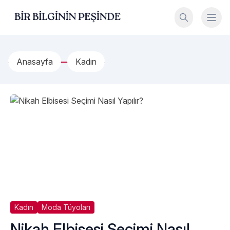
İçeriğe geç
Bir Bilginin Peşinde!
Anasayfa
Kadın
Kadın
Moda Tüyoları
Nikah Elbisesi Seçimi Nasıl