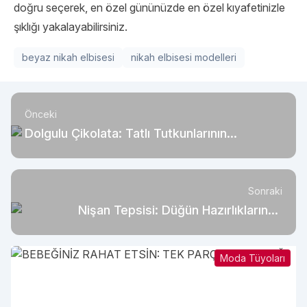
doğru seçerek, en özel gününüzde en özel kıyafetinizle
şıklığı yakalayabilirsiniz.
beyaz nikah elbisesi
nikah elbisesi modelleri
Önceki
Dolgulu Çikolata: Tatlı Tutkunlarının
Vazgeçilmezi
Sonraki
Nişan Tepsisi: Düğün Hazırlıklarında
Olmazsa Olmaz
Moda Tüyoları