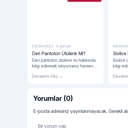
03/04/2023
·
0 yorum
04/04/2
Deri Pantolon Ütülenir Mi?
Sivilce 
Deri pantolon ütülenir mi hakkında
Sivilce 
bilgi edinmek istiyorsanız hemen
bilgi e
blog yazımızı okumalısınız!
blog yaz
Devamını Oku →
Devamı
Yorumlar (0)
E-posta adresiniz yayınlanmayacak.
Gerekli a