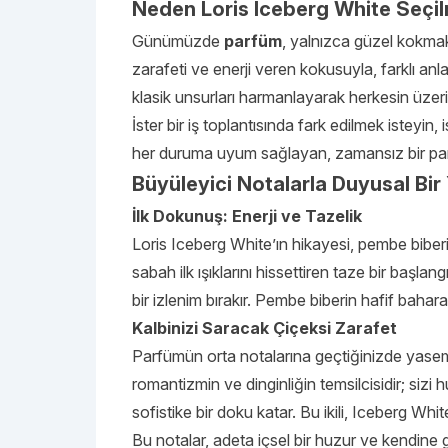
Neden Loris Iceberg White Seçil
Günümüzde
parfüm
, yalnızca güzel kokmakt
zarafeti ve enerji veren kokusuyla, farklı a
klasik unsurları harmanlayarak herkesin üzerin
İster bir iş toplantısında fark edilmek isteyi
her duruma uyum sağlayan, zamansız bir pa
Büyüleyici Notalarla Duyusal Bir
İlk Dokunuş: Enerji ve Tazelik
Loris Iceberg White’ın hikayesi, pembe biberin
sabah ilk ışıklarını hissettiren taze bir başlan
bir izlenim bırakır. Pembe biberin hafif bahara
Kalbinizi Saracak Çiçeksi Zarafet
Parfümün orta notalarına geçtiğinizde yasemi
romantizmin ve dinginliğin temsilcisidir; siz
sofistike bir doku katar. Bu ikili, Iceberg Whit
Bu notalar, adeta içsel bir huzur ve kendine 