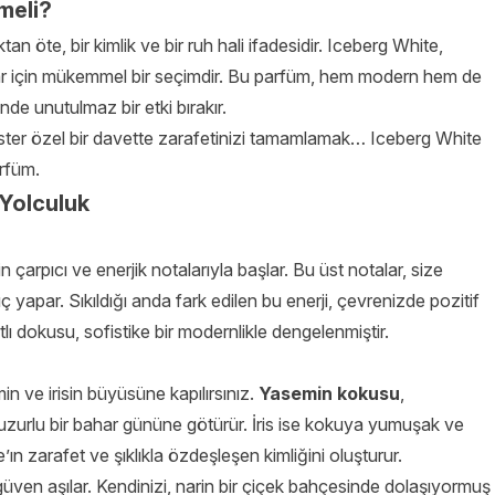
meli?
an öte, bir kimlik ve bir ruh hali ifadesidir. Iceberg White,
nlar için mükemmel bir seçimdir. Bu parfüm, hem modern hem de
de unutulmaz bir etki bırakır.
n, ister özel bir davette zarafetinizi tamamlamak… Iceberg White
rfüm.
 Yolculuk
 çarpıcı ve enerjik notalarıyla başlar. Bu üst notalar, size
gıç yapar. Sıkıldığı anda fark edilen bu enerji, çevrenizde pozitif
tlı dokusu, sofistike bir modernlikle dengelenmiştir.
n ve irisin büyüsüne kapılırsınız.
Yasemin kokusu
,
i huzurlu bir bahar gününe götürür. İris ise kokuya yumuşak ve
e’ın zarafet ve şıklıkla özdeşleşen kimliğini oluşturur.
güven aşılar. Kendinizi, narin bir çiçek bahçesinde dolaşıyormuş