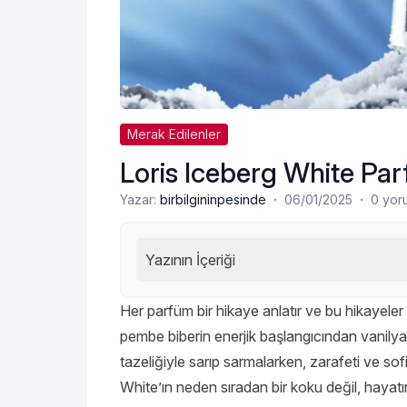
Merak Edilenler
Loris Iceberg White Par
·
·
Yazar:
birbilgininpesinde
06/01/2025
0 yor
Yazının İçeriği
Her parfüm bir hikaye anlatır ve bu hikayeler k
pembe biberin enerjik başlangıcından vanilya 
tazeliğiyle sarıp sarmalarken, zarafeti ve sofi
White’ın neden sıradan bir koku değil, hayatın