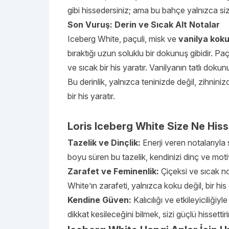
gibi hissedersiniz; ama bu bahçe yalnızca si
Son Vuruş: Derin ve Sıcak Alt Notalar
Iceberg White, paçuli, misk ve
vanilya kok
bıraktığı uzun soluklu bir dokunuş gibidir. Pa
ve sıcak bir his yaratır. Vanilyanın tatlı dokunu
Bu derinlik, yalnızca teninizde değil, zihniniz
bir his yaratır.
Loris Iceberg White Size Ne Hisse
Tazelik ve Dinçlik:
Enerji veren notalarıyla
boyu süren bu tazelik, kendinizi dinç ve moti
Zarafet ve Feminenlik:
Çiçeksi ve sıcak no
White’ın zarafeti, yalnızca koku değil, bir his
Kendine Güven:
Kalıcılığı ve etkileyiciliği
dikkat kesileceğini bilmek, sizi güçlü hissettirir