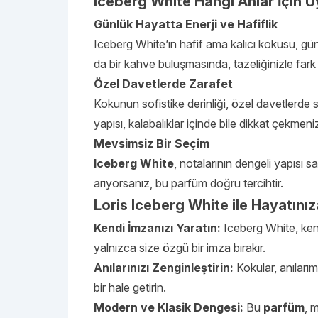
Iceberg White Hangi Anlar İçin 
Günlük Hayatta Enerji ve Hafiflik
Iceberg White’ın hafif ama kalıcı kokusu, gü
da bir kahve buluşmasında, tazeliğinizle fark e
Özel Davetlerde Zarafet
Kokunun sofistike derinliği, özel davetlerde s
yapısı, kalabalıklar içinde bile dikkat çekmeniz
Mevsimsiz Bir Seçim
Iceberg White
, notalarının dengeli yapısı 
arıyorsanız, bu parfüm doğru tercihtir.
Loris Iceberg White ile Hayatınız
Kendi İmzanızı Yaratın:
Iceberg White, kend
yalnızca size özgü bir imza bırakır.
Anılarınızı Zenginleştirin:
Kokular, anılarım
bir hale getirin.
Modern ve Klasik Dengesi:
Bu
parfüm
, 