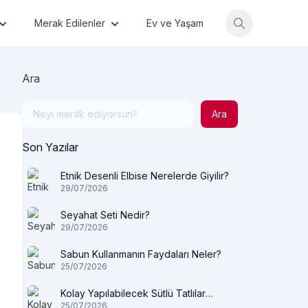
Merak Edilenler
Ev ve Yaşam
Ara
Ara
Son Yazılar
Etnik Desenli Elbise Nerelerde Giyilir?
29/07/2026
Seyahat Seti Nedir?
29/07/2026
Sabun Kullanmanın Faydaları Neler?
25/07/2026
Kolay Yapılabilecek Sütlü Tatlılar
25/07/2026
Nelerdir?