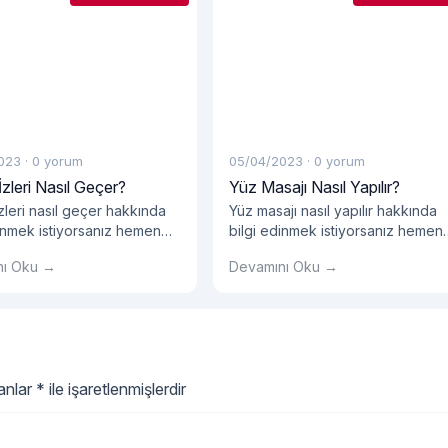
023
·
0 yorum
05/04/2023
·
0 yorum
İzleri Nasıl Geçer?
Yüz Masajı Nasıl Yapılır?
izleri nasıl geçer hakkında
Yüz masajı nasıl yapılır hakkında
dinmek istiyorsanız hemen
bilgi edinmek istiyorsanız hemen
ımızı okumalısınız!
blog yazımızı okumalısınız!
nı Oku →
Devamını Oku →
lanlar
*
ile işaretlenmişlerdir