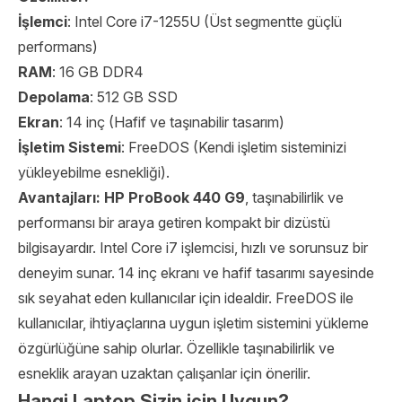
İşlemci
: Intel Core i7-1255U (Üst segmentte güçlü
performans)
RAM
: 16 GB DDR4
Depolama
: 512 GB SSD
Ekran
: 14 inç (Hafif ve taşınabilir tasarım)
İşletim Sistemi
: FreeDOS (Kendi işletim sisteminizi
yükleyebilme esnekliği).
Avantajları:
HP ProBook 440 G9
, taşınabilirlik ve
performansı bir araya getiren kompakt bir dizüstü
bilgisayardır. Intel Core i7 işlemcisi, hızlı ve sorunsuz bir
deneyim sunar. 14 inç ekranı ve hafif tasarımı sayesinde
sık seyahat eden kullanıcılar için idealdir. FreeDOS ile
kullanıcılar, ihtiyaçlarına uygun işletim sistemini yükleme
özgürlüğüne sahip olurlar. Özellikle taşınabilirlik ve
esneklik arayan uzaktan çalışanlar için önerilir.
Hangi Laptop Sizin için Uygun?