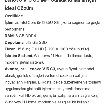
Lenovo V15 G3 IAP: Günlük Kullanım için
İdeal Çözüm
Özellikler:
İşlemci
: Intel Core i5-1235U (Giriş-orta segmentte güçlü
performans)
RAM
: 8 GB DDR4
Depolama
: 512 GB SSD
Ekran
: 15.6 inç Full HD (1920 x 1080 çözünürlük)
İşletim Sistemi
: Windows 11 Home (Kullanıcı dostu,
modern işletim sistemi).
Avantajları:
Lenovo V15 G3
, uygun fiyatlı bir model
olarak, günlük ofis işleri ve temel uzaktan çalışma
ihtiyaçlarını karşılar. E-posta, belge düzenleme ve toplantı
uygulamaları gibi hafif işlemler için yeterli donanıma
sahiptir. Full HD ekran, geniş bir çalışma alanı sağlarken,
Windows 11 Home, modern ve sezgisel bir kullanıcı