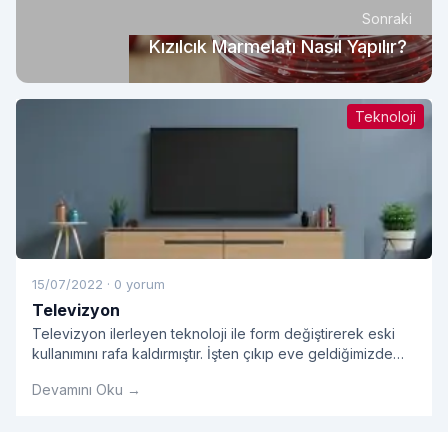
Sonraki
Kızılcık Marmelatı Nasıl Yapılır?
Teknoloji
15/07/2022
·
0 yorum
Televizyon
Televizyon ilerleyen teknoloji ile form değiştirerek eski
kullanımını rafa kaldırmıştır. İşten çıkıp eve geldiğimizde
bizi en çok rahatlatan koltuğumuza oturup televizyon
Devamını Oku →
keyfi sürmektir.