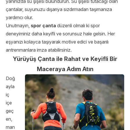
yanınızda su şişesi bulundurun. Su şişesi tutacağı olan
çantalar, suyunuzu dışarıya sızdırmadan taşımanıza
yardımcı olur.
Unutmayın,
spor çanta
düzenli olmalı ki spor
deneyiminiz daha keyifli ve sorunsuz hale gelsin. Her
eşyanızı kolayca taşıyarak motive edici ve başarılı
antrenmanlara imza atabilirsiniz.
Yürüyüş Çanta ile Rahat ve Keyifli Bir
Maceraya Adım Atın
Doğ
ayla
iç
içe
geç
en,
man