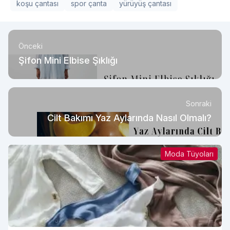
koşu çantası
spor çanta
yürüyüş çantası
Önceki
Şifon Mini Elbise Şıklığı
Sonraki
Cilt Bakımı Yaz Aylarında Nasıl Olmalı?
Moda Tüyoları