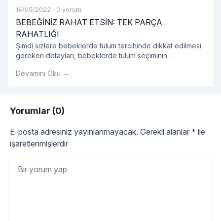
14/05/2022
·
0 yorum
BEBEĞİNİZ RAHAT ETSİN: TEK PARÇA
RAHATLIĞI
Şimdi sizlere bebeklerde tulum tercihinde dikkat edilmesi
gereken detayları, bebeklerde tulum seçiminin
avantajlarını, tulum modellerini ve bebek tulumu hakkında
Devamını Oku →
tüm detayları sırasıyla açıklayalım.
Yorumlar (0)
E-posta adresiniz yayınlanmayacak.
Gerekli alanlar
*
ile
işaretlenmişlerdir