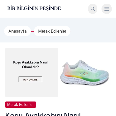
İçeriğe geç
Bir Bilginin Peşinde!
Anasayfa
Merak Edilenler
Merak Edilenler
Koşu Ayakkabısı Nasıl