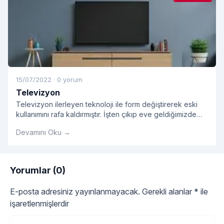
15/07/2022
·
0 yorum
Televizyon
Televizyon ilerleyen teknoloji ile form değiştirerek eski
kullanımını rafa kaldırmıştır. İşten çıkıp eve geldiğimizde
bizi en çok rahatlatan koltuğumuza oturup televizyon
Devamını Oku →
keyfi sürmektir.
Yorumlar (0)
E-posta adresiniz yayınlanmayacak.
Gerekli alanlar
*
ile
işaretlenmişlerdir