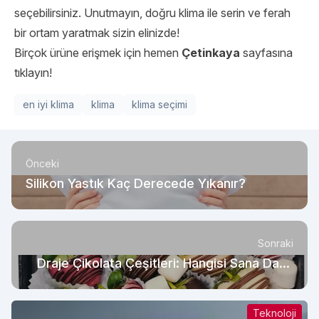
seçebilirsiniz. Unutmayın, doğru klima ile serin ve ferah
bir ortam yaratmak sizin elinizde!
Birçok ürüne erişmek için hemen
Çetinkaya
sayfasına
tıklayın!
en iyi klima
klima
klima seçimi
Önceki
Silikon Yastık Kaç Derecede Yıkanır?
Sonraki
Draje Çikolata Çeşitleri: Hangisi Sana Daha
Uygun?
Teknoloji