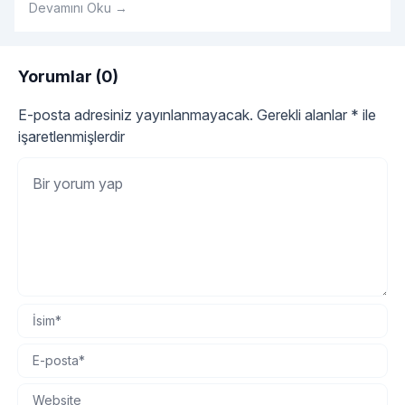
Devamını Oku →
tüm detayları sırasıyla açıklayalım.
Yorumlar (0)
E-posta adresiniz yayınlanmayacak.
Gerekli alanlar
*
ile
işaretlenmişlerdir