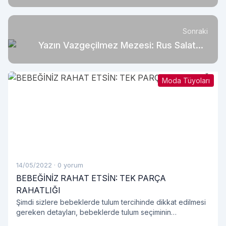
Başlanmalı?
Sonraki
Yazın Vazgeçilmez Mezesi: Rus Salatası
Tarifi!
Moda Tüyoları
14/05/2022
·
0 yorum
BEBEĞİNİZ RAHAT ETSİN: TEK PARÇA
RAHATLIĞI
Şimdi sizlere bebeklerde tulum tercihinde dikkat edilmesi
gereken detayları, bebeklerde tulum seçiminin
avantajlarını, tulum modellerini ve bebek tulumu hakkında