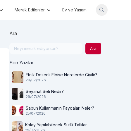
Merak Edilenler
Ev ve Yaşam
Ara
Ara
Son Yazılar
Etnik Desenli Elbise Nerelerde Giyilir?
29/07/2026
Seyahat Seti Nedir?
29/07/2026
Sabun Kullanmanın Faydaları Neler?
25/07/2026
Kolay Yapılabilecek Sütlü Tatlılar
25/07/2026
Nelerdir?