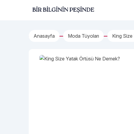
İçeriğe geç
Bir Bilginin Peşinde!
Anasayfa
Moda Tüyoları
King Size