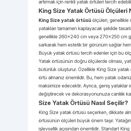
artırmak için renkli yatak örtüleri tercih edebili
King Size Yatak Örtüsü Ölçüleri 
King Size yatak örtüsü
ölçüleri, genellik
yatakları tamamen kaplayacak şekilde tasarla
genellikle 260×240 cm veya 270×250 cm gibi
sarkarak hem estetik bir görünüm sağlar hem 
Büyük yatak örtüsü tercih edenler için bu ölç
Yatak örtüsünün doğru ölçülerde olması, ya
bütünlük oluşturur. Özellikle King Size yatak
örtü almanız önemlidir. Bu, hem yatak odanızı
maksimize edecektir. Ayrıca, geniş yataklar iç
değiştirecek ve dekorasyonunuza canlılık kat
Size Yatak Örtüsü Nasıl Seçilir?
King Size yatak örtüsü seçerken, dikkate alma
örtüsünün ölçüleri büyük önem taşır. Yatağı
işlevsellik açısından önemlidir. Standart K