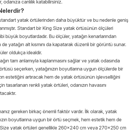
r, odanıza canlılık katabilirsiniz.
Nelerdir?
le standart yatak örtülerinden daha büyüktür ve bu nedenle geniş
nmıştır. Standart bir King Size yatak örtüsünün ölçüleri
 büyük boyutlardadır. Bu ölçüler, yatağın kenarlarından
de yatağın alt kısmını da kapatarak düzenli bir görüntü sunar.
üler oldukça idealdir.
tağın tam anlamıyla kaplanmasını sağlar ve yatak odasında
 örtüsü seçerken, yatağınızın boyutlarına uygun ölçülerde bir
n estetiğini artıracak hem de yatak örtüsünün işlevselliğini
in tasarlanan renkli yatak örtüleri, odanızın havasını
acaktır.
nız gereken birkaç önemli faktör vardır. İlk olarak, yatak
nızın boyutlarına uygun bir örtü seçmek, hem estetik hem de
ing Size yatak örtüleri genellikle 260×240 cm veya 270×250 cm