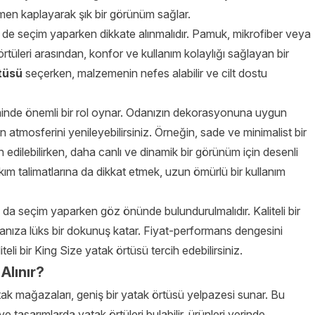
mamen kaplayarak şık bir görünüm sağlar.
de seçim yaparken dikkate alınmalıdır. Pamuk, mikrofiber veya
örtüleri arasından, konfor ve kullanım kolaylığı sağlayan bir
tüsü
seçerken, malzemenin nefes alabilir ve cilt dostu
inde önemli bir rol oynar. Odanızın dekorasyonuna uygun
 atmosferini yenileyebilirsiniz. Örneğin, sade ve minimalist bir
ih edilebilirken, daha canlı ve dinamik bir görünüm için desenli
akım talimatlarına da dikkat etmek, uzun ömürlü bir kullanım
ı da seçim yaparken göz önünde bulundurulmalıdır. Kaliteli bir
anıza lüks bir dokunuş katar. Fiyat-performans dengesini
i bir King Size yatak örtüsü tercih edebilirsiniz.
Alınır?
atak mağazaları, geniş bir yatak örtüsü yelpazesi sunar. Bu
tasarımlarda yatak örtüleri bulabilir, ürünleri yerinde