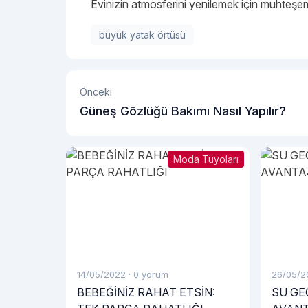
Evinizin atmosferini yenilemek için muhteşem 
büyük yatak örtüsü
Önceki
Güneş Gözlüğü Bakımı Nasıl Yapılır?
Moda Tüyoları
14/05/2022
·
0 yorum
26/05/2
BEBEĞİNİZ RAHAT ETSİN:
SU GE