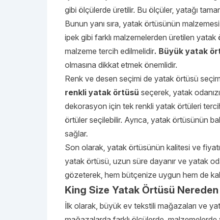
gibi ölçülerde üretilir. Bu ölçüler, yatağı ta
Bunun yanı sıra, yatak örtüsünün malzemesi 
ipek gibi farklı malzemelerden üretilen yatak 
malzeme tercih edilmelidir
. Büyük yatak ör
olmasına dikkat etmek önemlidir.
Renk ve desen seçimi de yatak örtüsü seçim
renkli yatak örtüsü
seçerek, yatak odanızın
dekorasyon için tek renkli yatak örtüleri terc
örtüler seçilebilir. Ayrıca, yatak örtüsünün b
sağlar.
Son olarak, yatak örtüsünün kalitesi ve fiyat
yatak örtüsü, uzun süre dayanır ve yatak od
gözeterek, hem bütçenize uygun hem de kalitel
King Size Yatak Örtüsü Nereden 
İlk olarak, büyük ev tekstili mağazaları ve y
mağazalarda farklı ölçülerde, malzemelerde ve 