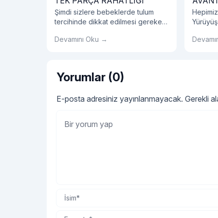
TEK PARÇA RAHATLIĞI
AVANT
Şimdi sizlere bebeklerde tulum
Hepimiz
tercihinde dikkat edilmesi gereken
Yürüyüş
detayları, bebeklerde tulum
ayakkabı
Devamını Oku →
Devamı
seçiminin avantajlarını, tulum
etmelisin
modellerini ve bebek tulumu
hakkında tüm detayları sırasıyla
açıklayalım.
Yorumlar (0)
E-posta adresiniz yayınlanmayacak.
Gerekli a