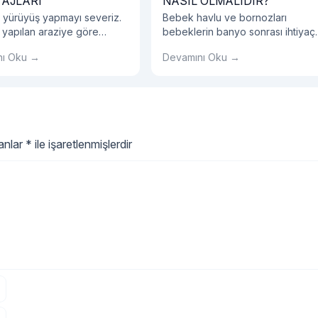
AJLARI
NASIL OLMALIDIR?
 yürüyüş yapmayı severiz.
Bebek havlu ve bornozları
 yapılan araziye göre
bebeklerin banyo sonrası ihtiyaç
 tercihlerinize dikkat
duyacakları en önemli eşyalardır.
nı Oku →
Devamını Oku →
iz.
lanlar
*
ile işaretlenmişlerdir