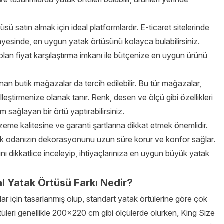
üsü satın almak için ideal platformlardır. E-ticaret sitelerinde
ayesinde, en uygun yatak örtüsünü kolayca bulabilirsiniz.
i olan fiyat karşılaştırma imkanı ile bütçenize en uygun ürünü
nan butik mağazalar da tercih edilebilir. Bu tür mağazalar,
lleştirmenize olanak tanır. Renk, desen ve ölçü gibi özellikleri
 sağlayan bir örtü yaptırabilirsiniz.
eme kalitesine ve garanti şartlarına dikkat etmek önemlidir.
atak odanızın dekorasyonunu uzun süre korur ve konfor sağlar.
nı dikkatlice inceleyip, ihtiyaçlarınıza en uygun büyük yatak
l Yatak Örtüsü Farkı Nedir?
klar için tasarlanmış olup, standart yatak örtülerine göre çok
üleri genellikle 200×220 cm gibi ölçülerde olurken, King Size