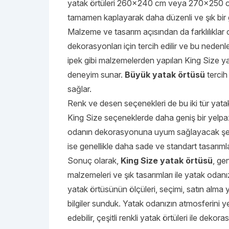
yatak örtüleri 260×240 cm veya 270×250 cm g
tamamen kaplayarak daha düzenli ve şık bir
Malzeme ve tasarım açısından da farklılıklar ol
dekorasyonları için tercih edilir ve bu nedenl
ipek gibi malzemelerden yapılan King Size ya
deneyim sunar.
Büyük yatak örtüsü
tercih
sağlar.
Renk ve desen seçenekleri de bu iki tür yatak 
King Size seçeneklerde daha geniş bir yelpazey
odanın dekorasyonuna uyum sağlayacak şekild
ise genellikle daha sade ve standart tasarımlar
Sonuç olarak,
King Size yatak örtüsü
, ge
malzemeleri ve şık tasarımları ile yatak oda
yatak örtüsünün ölçüleri, seçimi, satın alma y
bilgiler sunduk. Yatak odanızın atmosferini 
edebilir, çeşitli renkli yatak örtüleri ile dek