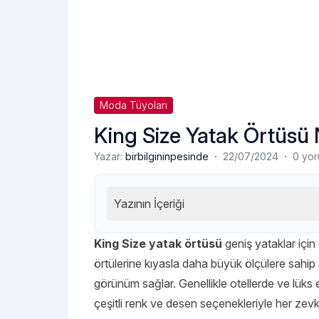
Moda Tüyoları
King Size Yatak Örtüs
·
·
Yazar:
birbilgininpesinde
22/07/2024
0 yo
Yazının İçeriği
King Size yatak örtüsü
geniş yataklar için
örtülerine kıyasla daha büyük ölçülere sahip 
görünüm sağlar. Genellikle otellerde ve lüks 
çeşitli renk ve desen seçenekleriyle her zev