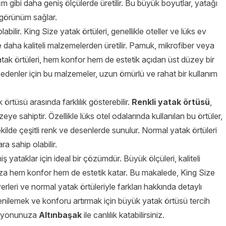
ibi daha geniş ölçülerde üretilir. Bu büyük boyutlar, yatağı
 görünüm sağlar.
abilir. King Size yatak örtüleri, genellikle oteller ve lüks ev
e daha kaliteli malzemelerden üretilir. Pamuk, mikrofiber veya
tak örtüleri, hem konfor hem de estetik açıdan üst düzey bir
 edenler için bu malzemeler, uzun ömürlü ve rahat bir kullanım
örtüsü arasında farklılık gösterebilir.
Renkli yatak örtüsü
,
e sahiptir. Özellikle lüks otel odalarında kullanılan bu örtüler,
e çeşitli renk ve desenlerde sunulur. Normal yatak örtüleri
a sahip olabilir.
niş yataklar için ideal bir çözümdür. Büyük ölçüleri, kaliteli
nıza hem konfor hem de estetik katar. Bu makalede, King Size
erleri ve normal yatak örtüleriyle farkları hakkında detaylı
yenilemek ve konforu artırmak için büyük yatak örtüsü tercih
orasyonunuza
Altınbaşak
ile canlılık katabilirsiniz.