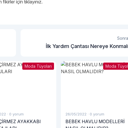
fikirler için
tıklayınız
.
Sonra
İlk Yardım Çantası Nereye Konmal
Moda Tüyoları
Moda Tüyol
022
·
0 yorum
26/05/2022
·
0 yorum
ÇİRMEZ AYAKKABI
BEBEK HAVLU MODELLERİ