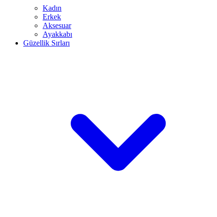
Kadın
Erkek
Aksesuar
Ayakkabı
Güzellik Sırları