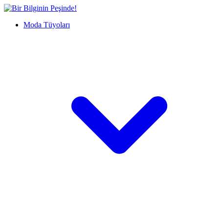
İçeriğe
Bir
geç
Bilginin
Moda Tüyoları
Peşinde!