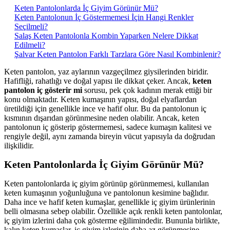
Keten Pantolonlarda İç Giyim Görünür Mü?
Keten Pantolonun İç Göstermemesi İçin Hangi Renkler
Seçilmeli?
Salaş Keten Pantolonla Kombin Yaparken Nelere Dikkat
Edilmeli?
Şalvar Keten Pantolon Farklı Tarzlara Göre Nasıl Kombinlenir?
Keten pantolon, yaz aylarının vazgeçilmez giysilerinden biridir.
Hafifliği, rahatlığı ve doğal yapısı ile dikkat çeker. Ancak,
keten
pantolon iç gösterir mi
sorusu, pek çok kadının merak ettiği bir
konu olmaktadır. Keten kumaşının yapısı, doğal elyaflardan
üretildiği için genellikle ince ve hafif olur. Bu da pantolonun iç
kısmının dışarıdan görünmesine neden olabilir. Ancak, keten
pantolonun iç gösterip göstermemesi, sadece kumaşın kalitesi ve
rengiyle değil, aynı zamanda bireyin vücut yapısıyla da doğrudan
ilişkilidir.
Keten Pantolonlarda İç Giyim Görünür Mü?
Keten pantolonlarda iç giyim görünüp görünmemesi, kullanılan
keten kumaşının yoğunluğuna ve pantolonun kesimine bağlıdır.
Daha ince ve hafif keten kumaşlar, genellikle iç giyim ürünlerinin
belli olmasına sebep olabilir. Özellikle açık renkli keten pantolonlar,
iç giyim izlerini daha çok gösterme eğilimindedir. Bununla birlikte,
kalın keten kumaşlar, iç giyim izlerinin daha az görünmesine