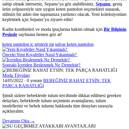
sahip olmak isterseniz, Sepanu’ya göz atabilirsiniz.
Se
p
anu
, geniş
ürün yelpazesiyle size uygun keten pantolon seçenekleri sunarak,
stilinizi bir adım öne taşımanıza yardımcı olacak. Yeni koleksiyonları
keşfetmek için Sepanu’yu ziyaret edin!
Kadın kombinleri ve moda ipuçlarına hakim olmak için
Bir Bilginin
Peşinde
sayfasına hemen göz at!
keten pantolon iç gösterir mi
şalvar keten pantolon
Önceki
Yeni Kıyafetler Nasıl Yıkanmalı?
Sonraki
İçeriden Beslenmek Ne Demektir?
Moda Tüyoları
14/05/2022
·
0 yorum
BEBEĞİNİZ RAHAT ETSİN: TEK
PARÇA RAHATLIĞI
Şimdi sizlere bebeklerde tulum tercihinde dikkat edilmesi gereken
detayları, bebeklerde tulum seçiminin avantajlarını, tulum
modellerini ve bebek tulumu hakkında tüm detayları sırasıyla
açıklayalım.
Devamını Oku →