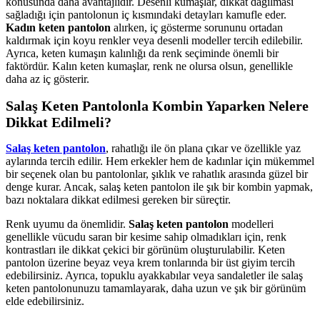
konusunda daha avantajlıdır. Desenli kumaşlar, dikkat dağılması
sağladığı için pantolonun iç kısmındaki detayları kamufle eder.
Kadın keten pantolon
alırken, iç gösterme sorununu ortadan
kaldırmak için koyu renkler veya desenli modeller tercih edilebilir.
Ayrıca, keten kumaşın kalınlığı da renk seçiminde önemli bir
faktördür. Kalın keten kumaşlar, renk ne olursa olsun, genellikle
daha az iç gösterir.
Salaş Keten Pantolonla Kombin Yaparken Nelere
Dikkat Edilmeli?
Salaş keten pantolon
, rahatlığı ile ön plana çıkar ve özellikle yaz
aylarında tercih edilir. Hem erkekler hem de kadınlar için mükemmel
bir seçenek olan bu pantolonlar, şıklık ve rahatlık arasında güzel bir
denge kurar. Ancak, salaş keten pantolon ile şık bir kombin yapmak,
bazı noktalara dikkat edilmesi gereken bir süreçtir.
Renk uyumu da önemlidir.
Salaş keten pantolon
modelleri
genellikle vücudu saran bir kesime sahip olmadıkları için, renk
kontrastları ile dikkat çekici bir görünüm oluşturulabilir. Keten
pantolon üzerine beyaz veya krem tonlarında bir üst giyim tercih
edebilirsiniz. Ayrıca, topuklu ayakkabılar veya sandaletler ile salaş
keten pantolonunuzu tamamlayarak, daha uzun ve şık bir görünüm
elde edebilirsiniz.