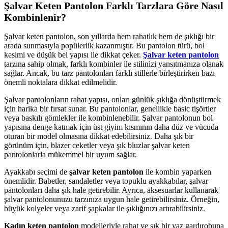
Şalvar Keten Pantolon Farklı Tarzlara Göre Nasıl
Kombinlenir?
Şalvar keten pantolon, son yıllarda hem rahatlık hem de şıklığı bir
arada sunmasıyla popülerlik kazanmıştır. Bu pantolon türü, bol
kesimi ve düşük bel yapısı ile dikkat çeker.
Şalvar keten pantolon
tarzına sahip olmak, farklı kombinler ile stilinizi yansıtmanıza olanak
sağlar. Ancak, bu tarz pantolonları farklı stillerle birleştirirken bazı
önemli noktalara dikkat edilmelidir.
Şalvar pantolonların rahat yapısı, onları günlük şıklığa dönüştürmek
için harika bir fırsat sunar. Bu pantolonlar, genellikle basic tişörtler
veya baskılı gömlekler ile kombinlenebilir. Şalvar pantolonun bol
yapısına denge katmak için üst giyim kısmının daha düz ve vücuda
oturan bir model olmasına dikkat edebilirsiniz. Daha şık bir
görünüm için, blazer ceketler veya şık bluzlar şalvar keten
pantolonlarla mükemmel bir uyum sağlar.
Ayakkabı seçimi de
şalvar keten pantolon
ile kombin yaparken
önemlidir. Babetler, sandaletler veya topuklu ayakkabılar, şalvar
pantolonları daha şık hale getirebilir. Ayrıca, aksesuarlar kullanarak
şalvar pantolonunuzu tarzınıza uygun hale getirebilirsiniz. Örneğin,
büyük kolyeler veya zarif şapkalar ile şıklığınızı artırabilirsiniz.
Kadın keten pantolon
modelleriyle rahat ve şık bir yaz gardırobuna