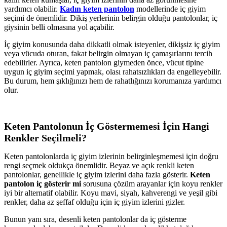
yardımcı olabilir.
Kadın keten pantolon
modellerinde iç giyim
seçimi de önemlidir. Dikiş yerlerinin belirgin olduğu pantolonlar, iç
giysinin belli olmasına yol açabilir.
İç giyim konusunda daha dikkatli olmak isteyenler, dikişsiz iç giyim
veya vücuda oturan, fakat belirgin olmayan iç çamaşırlarını tercih
edebilirler. Ayrıca, keten pantolon giymeden önce, vücut tipine
uygun iç giyim seçimi yapmak, olası rahatsızlıkları da engelleyebilir.
Bu durum, hem şıklığınızı hem de rahatlığınızı korumanıza yardımcı
olur.
Keten Pantolonun İç Göstermemesi İçin Hangi
Renkler Seçilmeli?
Keten pantolonlarda iç giyim izlerinin belirginleşmemesi için doğru
rengi seçmek oldukça önemlidir. Beyaz ve açık renkli keten
pantolonlar, genellikle iç giyim izlerini daha fazla gösterir.
Keten
pantolon iç gösterir mi
sorusuna çözüm arayanlar için koyu renkler
iyi bir alternatif olabilir. Koyu mavi, siyah, kahverengi ve yeşil gibi
renkler, daha az şeffaf olduğu için iç giyim izlerini gizler.
Bunun yanı sıra, desenli keten pantolonlar da iç gösterme