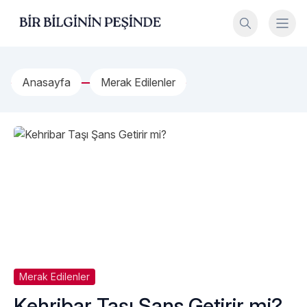
İçeriğe geç
Bir Bilginin Peşinde!
Anasayfa
Merak Edilenler
Merak Edilenler
Kehribar Taşı Şans Getirir mi?