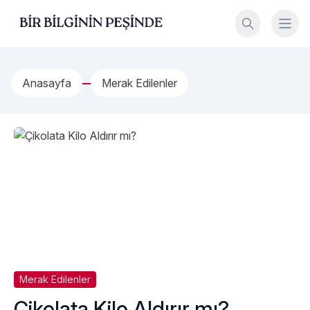
İçeriğe geç
Bir Bilginin Peşinde!
Anasayfa
Merak Edilenler
Merak Edilenler
Çikolata Kilo Aldırır mı?