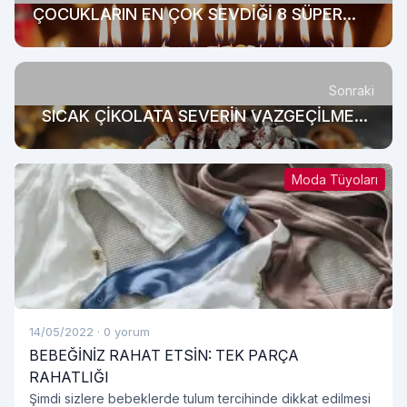
ÇOCUKLARIN EN ÇOK SEVDİĞİ 8 SÜPER
KAHRAMAN PASTASI
Sonraki
SICAK ÇİKOLATA SEVERİN VAZGEÇİLMEZİ:
KAŞIK ÇİKOLATA
Moda Tüyoları
14/05/2022
·
0 yorum
BEBEĞİNİZ RAHAT ETSİN: TEK PARÇA
RAHATLIĞI
Şimdi sizlere bebeklerde tulum tercihinde dikkat edilmesi