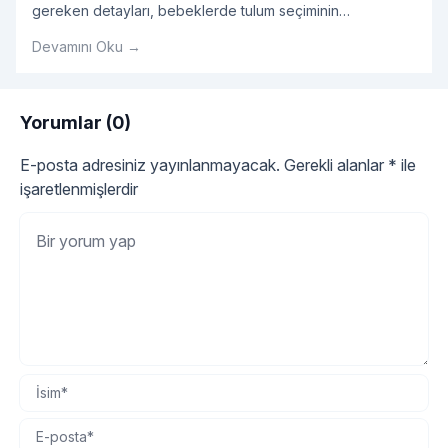
gereken detayları, bebeklerde tulum seçiminin
avantajlarını, tulum modellerini ve bebek tulumu hakkında
Devamını Oku →
tüm detayları sırasıyla açıklayalım.
Yorumlar (0)
E-posta adresiniz yayınlanmayacak.
Gerekli alanlar
*
ile
işaretlenmişlerdir