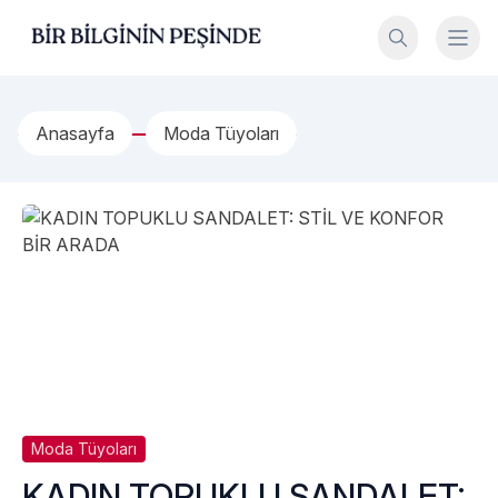
İçeriğe geç
Bir Bilginin Peşinde!
Anasayfa
Moda Tüyoları
Moda Tüyoları
KADIN TOPUKLU SANDALET: