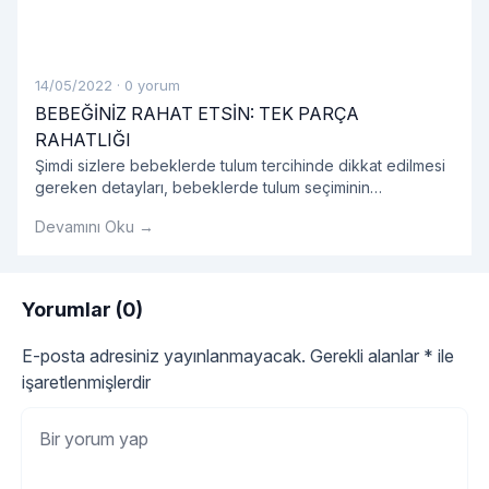
14/05/2022
·
0 yorum
BEBEĞİNİZ RAHAT ETSİN: TEK PARÇA
RAHATLIĞI
Şimdi sizlere bebeklerde tulum tercihinde dikkat edilmesi
gereken detayları, bebeklerde tulum seçiminin
avantajlarını, tulum modellerini ve bebek tulumu hakkında
Devamını Oku →
tüm detayları sırasıyla açıklayalım.
Yorumlar (0)
E-posta adresiniz yayınlanmayacak.
Gerekli alanlar
*
ile
işaretlenmişlerdir