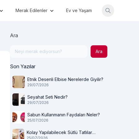
Merak Edilenler
Ev ve Yaşam
Ara
Ara
Son Yazılar
Etnik Desenli Elbise Nerelerde Giyilir?
29/07/2026
Seyahat Seti Nedir?
29/07/2026
Sabun Kullanmanın Faydaları Neler?
25/07/2026
Kolay Yapılabilecek Sütlü Tatlılar
25/07/2026
Nelerdir?