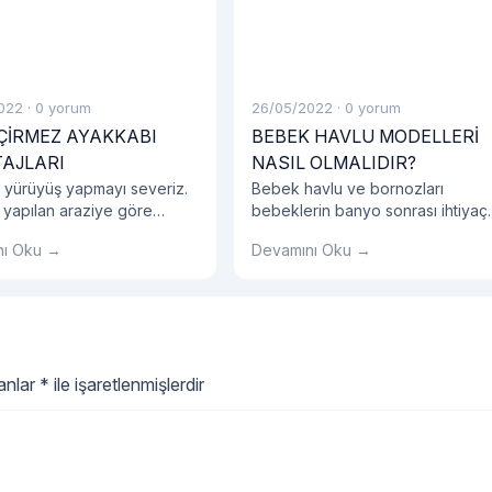
022
·
0 yorum
26/05/2022
·
0 yorum
ÇİRMEZ AYAKKABI
BEBEK HAVLU MODELLERİ
AJLARI
NASIL OLMALIDIR?
 yürüyüş yapmayı severiz.
Bebek havlu ve bornozları
 yapılan araziye göre
bebeklerin banyo sonrası ihtiyaç
 tercihlerinize dikkat
duyacakları en önemli eşyalardır.
nı Oku →
Devamını Oku →
iz.
lanlar
*
ile işaretlenmişlerdir