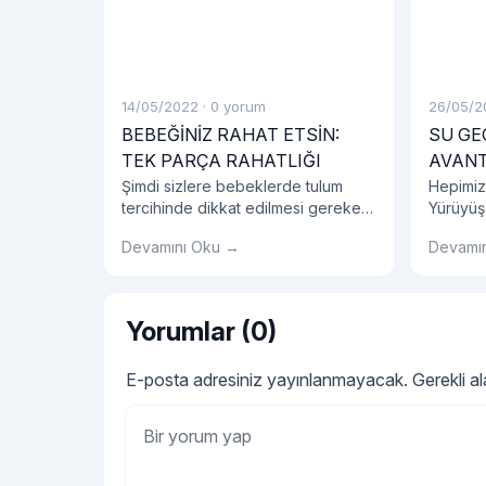
14/05/2022
·
0 yorum
26/05/2
BEBEĞİNİZ RAHAT ETSİN:
SU GE
TEK PARÇA RAHATLIĞI
AVANT
Şimdi sizlere bebeklerde tulum
Hepimiz
tercihinde dikkat edilmesi gereken
Yürüyüş
detayları, bebeklerde tulum
ayakkabı
Devamını Oku →
Devamı
seçiminin avantajlarını, tulum
etmelisin
modellerini ve bebek tulumu
hakkında tüm detayları sırasıyla
açıklayalım.
Yorumlar (0)
E-posta adresiniz yayınlanmayacak.
Gerekli a