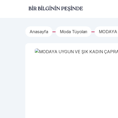
İçeriğe geç
Bir Bilginin Peşinde!
Anasayfa
Moda Tüyoları
MODAYA 