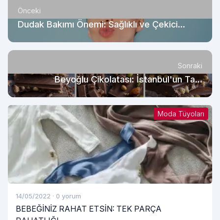
Önceki
Dudak Bakımı Önemi: Sağlıklı ve Çekici
Dudaklar İçin İpuçları
Sonraki
Beyoğlu Çikolatası: İstanbul'un Tatlı
Kaçamağı
Moda Tüyoları
14/05/2022
·
0 yorum
BEBEĞİNİZ RAHAT ETSİN: TEK PARÇA