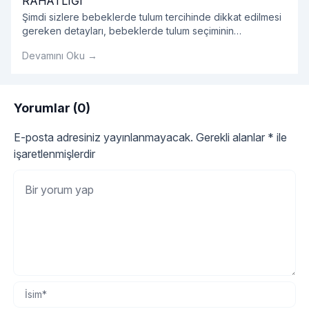
RAHATLIĞI
Şimdi sizlere bebeklerde tulum tercihinde dikkat edilmesi
gereken detayları, bebeklerde tulum seçiminin
avantajlarını, tulum modellerini ve bebek tulumu hakkında
Devamını Oku →
tüm detayları sırasıyla açıklayalım.
Yorumlar (0)
E-posta adresiniz yayınlanmayacak.
Gerekli alanlar
*
ile
işaretlenmişlerdir