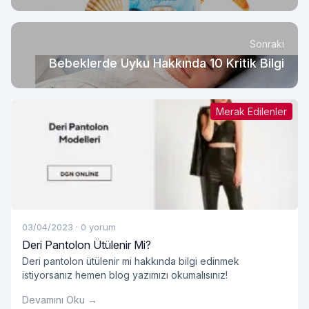
Sonraki
Bebeklerde Uyku Hakkında 10 Kritik Bilgi
Merak Edilenler
03/04/2023
·
0 yorum
Deri Pantolon Ütülenir Mi?
Deri pantolon ütülenir mi hakkında bilgi edinmek
istiyorsanız hemen blog yazımızı okumalısınız!
Devamını Oku →