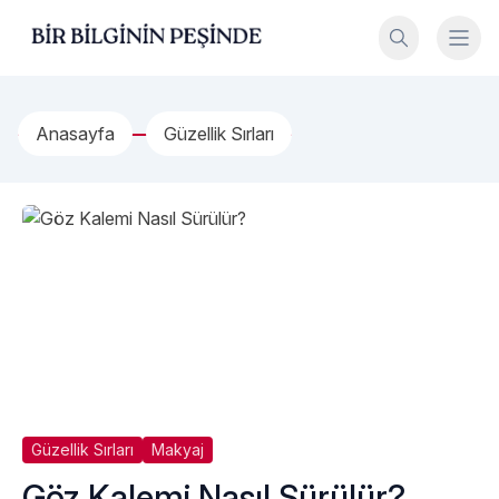
İçeriğe geç
Bir Bilginin Peşinde!
Anasayfa
Güzellik Sırları
Güzellik Sırları
Makyaj
Göz Kalemi Nasıl Sürülür?