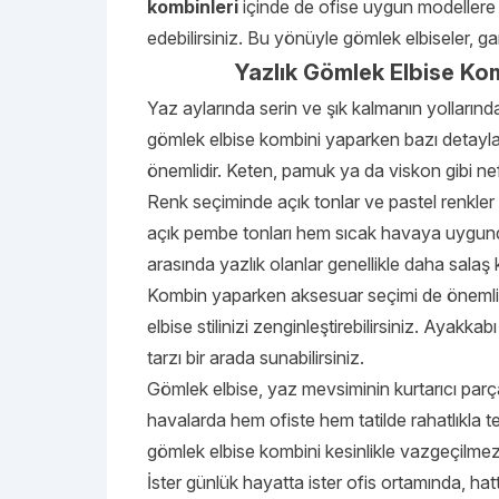
kombinleri
içinde de ofise uygun modellere
edebilirsiniz. Bu yönüyle gömlek elbiseler, ga
Yazlık Gömlek Elbise Kom
Yaz aylarında serin ve şık kalmanın yollarında
gömlek elbise kombini yaparken bazı detayla
önemlidir. Keten, pamuk ya da viskon gibi nef
Renk seçiminde açık tonlar ve pastel renkler 
açık pembe tonları hem sıcak havaya uygund
arasında yazlık olanlar genellikle daha salaş 
Kombin yaparken aksesuar seçimi de önemlidir.
elbise stilinizi zenginleştirebilirsiniz. Ayakk
tarzı bir arada sunabilirsiniz.
Gömlek elbise, yaz mevsiminin kurtarıcı parça
havalarda hem ofiste hem tatilde rahatlıkla te
gömlek elbise kombini kesinlikle vazgeçilmez
İster günlük hayatta ister ofis ortamında, hat