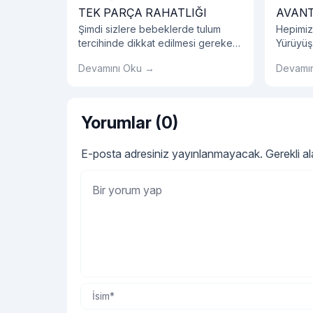
TEK PARÇA RAHATLIĞI
AVANT
Şimdi sizlere bebeklerde tulum
Hepimiz
tercihinde dikkat edilmesi gereken
Yürüyüş
detayları, bebeklerde tulum
ayakkabı
Devamını Oku →
Devamı
seçiminin avantajlarını, tulum
etmelisin
modellerini ve bebek tulumu
hakkında tüm detayları sırasıyla
açıklayalım.
Yorumlar (0)
E-posta adresiniz yayınlanmayacak.
Gerekli a