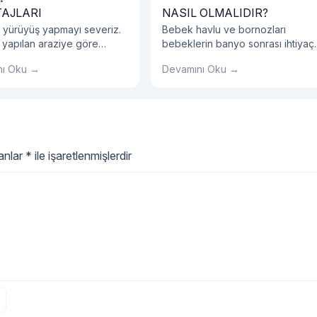
AJLARI
NASIL OLMALIDIR?
 yürüyüş yapmayı severiz.
Bebek havlu ve bornozları
 yapılan araziye göre
bebeklerin banyo sonrası ihtiyaç
 tercihlerinize dikkat
duyacakları en önemli eşyalardır.
nı Oku →
Devamını Oku →
iz.
lanlar
*
ile işaretlenmişlerdir