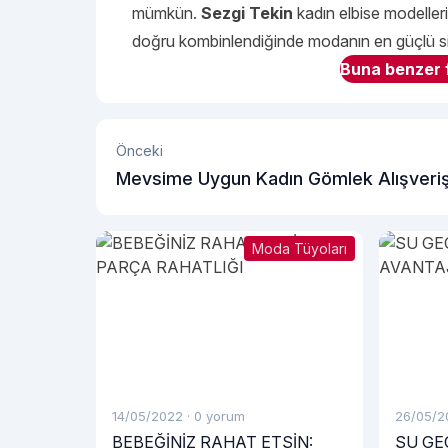
mümkün.
Sezgi Tekin
kadın elbise modelleri
doğru kombinlendiğinde modanın en güçlü sila
Buna benzer f
Önceki
Mevsime Uygun Kadın Gömlek Alışveriş
Nasıl Olmalı?
Moda Tüyoları
14/05/2022
·
0 yorum
26/05/2
BEBEĞİNİZ RAHAT ETSİN:
SU GE