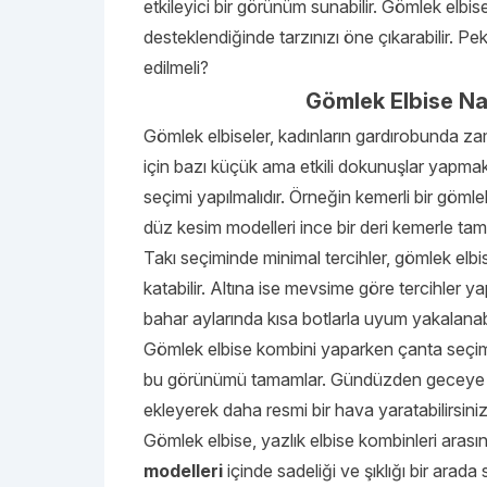
etkileyici bir görünüm sunabilir. Gömlek elbise
desteklendiğinde tarzınızı öne çıkarabilir. Pek
edilmeli?
Gömlek Elbise Nas
Gömlek elbiseler, kadınların gardırobunda zam
için bazı küçük ama etkili dokunuşlar yapmak
seçimi yapılmalıdır. Örneğin kemerli bir gömle
düz kesim modelleri ince bir deri kemerle t
Takı seçiminde minimal tercihler, gömlek elbi
katabilir. Altına ise mevsime göre tercihler yap
bahar aylarında kısa botlarla uyum yakalanabi
Gömlek elbise kombini yaparken çanta seçimi 
bu görünümü tamamlar. Gündüzden geceye geç
ekleyerek daha resmi bir hava yaratabilirsiniz
Gömlek elbise, yazlık elbise kombinleri arası
modelleri
içinde sadeliği ve şıklığı bir arad