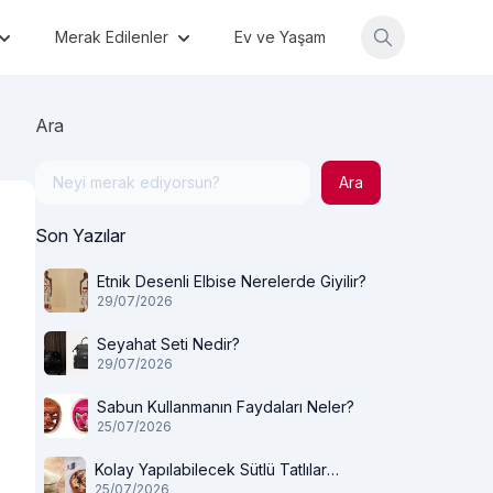
Merak Edilenler
Ev ve Yaşam
Ara
Ara
Son Yazılar
Etnik Desenli Elbise Nerelerde Giyilir?
29/07/2026
Seyahat Seti Nedir?
29/07/2026
Sabun Kullanmanın Faydaları Neler?
25/07/2026
Kolay Yapılabilecek Sütlü Tatlılar
25/07/2026
Nelerdir?