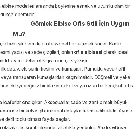
n elbise modelleri arasında böylesine esnek ve uyumlu olan bir
ldukça önemlidir.
Gömlek Elbise Ofis Stili İçin Uygun
Mu?
ı için hem şık hem de profesyonel bir seçenek sunar. Kadın
esmi yapısı ve sade çizgileri, onları
ofis elbisesi
olarak ideal
 midi boy modeller ofis giyimine çok yakışır.
n ilk detay, elbisenin kesimi ve kumaşıdır. Pamuklu veya hafif
ce veya transparan kumaşlardan kaçınılmalıdır. Düğmeli ve yaka
üzerine ekleyeceğiniz bir blazer ceket veya uzun bir trençkot, ofis
 loaferlar öne çıkar. Aksesuarlar sade ve zarif olmalı; büyük
eya ince bir kolye gibi minimal detaylar tercih edilmelidir. Ayrıca
e derli toplu olması fayda sağlar.
 olarak ofis kombinlerinde rahatlıkla yer bulur.
Yazlık elbise