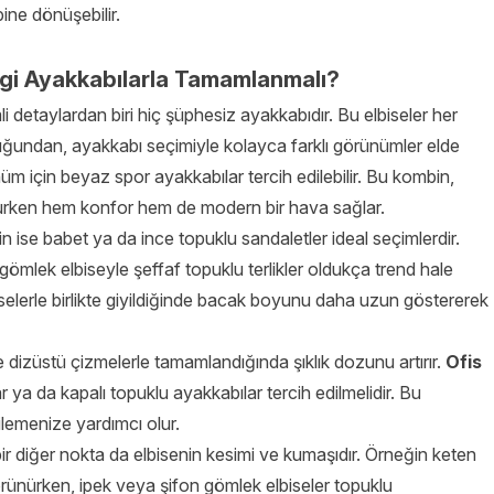
ine dönüşebilir.
gi Ayakkabılarla Tamamlanmalı?
 detaylardan biri hiç şüphesiz ayakkabıdır. Bu elbiseler her
ğundan, ayakkabı seçimiyle kolayca farklı görünümler elde
ünüm için beyaz spor ayakkabılar tercih edilebilir. Bu kombin,
ururken hem konfor hem de modern bir hava sağlar.
n ise babet ya da ince topuklu sandaletler ideal seçimlerdir.
ömlek elbiseyle şeffaf topuklu terlikler oldukça trend hale
iselerle birlikte giyildiğinde bacak boyunu daha uzun göstererek
dizüstü çizmelerle tamamlandığında şıklık dozunu artırır.
Ofis
ar ya da kapalı topuklu ayakkabılar tercih edilmelidir. Bu
ilemenize yardımcı olur.
r diğer nokta da elbisenin kesimi ve kumaşıdır. Örneğin keten
örünürken, ipek veya şifon gömlek elbiseler topuklu