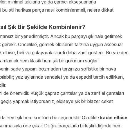
ler, minimal takılarla ya da çarpıcı aksesuarlarla
i bu stil harikası parça nasıl kombinlenmeli, nelere dikkat
ıl Şık Bir Şekilde Kombinlenir?
ansız bir yer edinmiştir. Ancak bu parçayı şık hale getirmek
 gerekir. Öncelikle, gömlek elbisenin tarzına uygun aksesuar
k elbise, beli vurgulayarak silueti daha zarif gösterir. Bu yüzden
amamlamak hem klasik hem şık bir görünüm sağlar.
senin sade yapısını bozmadan tarzınıza sofistike bir hava
ılabilir; yaz aylarında sandalet ya da espadril tercih edilirken,
lir.
de önemlidir. Küçük çapraz çantalar ya da zarif el çantaları
iş yapmak istiyorsanız, elbiseye şık bir blazer ceket
.
nda hem şık hem konforlu bir seçenektir. Özellikle
kadın elbise
a sunmasıyla öne çıkar. Doğru parçalarla birleştirildiğinde hem