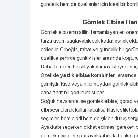
gündelik hem de özel anlar için ideal bir komb
Gömlek Elbise Han
Gömlek elbisenin stilini tamamlayan en önemli
tarza uyum sağlayabilecek kadar esnek oldu
edilebilir. Örneğin, rahat ve gündelik bir gör
özellikle şehirde günlük işler arasında koşt
Daha feminen bir stil yakalamak isteyenler içi
Özellikle
yazlık elbise kombinleri
arasında g
gelmiştir. Kısa veya midi boydaki gömlek elb
daha zarif bir görünüm sunar.
Soğuk havalarda ise gömlek elbise, çorap ve 
elbisesi
olarak kullanılacaksa klasik stilettol
seçimler, hem ciddi hem de şık bir duruş serg
Ayakkabı seçerken dikkat edilmesi gereken bi
gömlek elbiseler spor ayakkabılarla harika g