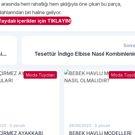
 arasında hem rahatlığı hem şıklığıyla öne çıkan bu parça,
hlarından biri haline geliyor.
aydalı içerikler için TIKLAYIN!
Sonra
i
Tesettür İndigo Elbise Nasıl Kombinleni
Moda Tüyoları
Moda Tüyol
022
·
0 yorum
26/05/2022
·
0 yorum
ÇİRMEZ AYAKKABI
BEBEK HAVLU MODELLERİ