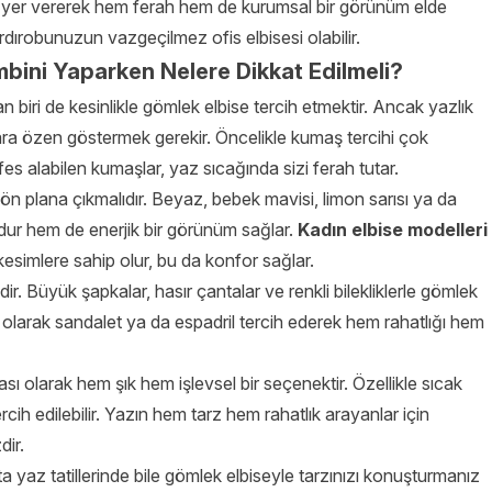
 yer vererek hem ferah hem de kurumsal bir görünüm elde
rdırobunuzun vazgeçilmez ofis elbisesi olabilir.
bini Yaparken Nelere Dikkat Edilmeli?
n biri de kesinlikle gömlek elbise tercih etmektir. Ancak yazlık
ra özen göstermek gerekir. Öncelikle kumaş tercihi çok
es alabilen kumaşlar, yaz sıcağında sizi ferah tutar.
ön plana çıkmalıdır. Beyaz, bebek mavisi, limon sarısı ya da
ur hem de enerjik bir görünüm sağlar.
Kadın elbise modelleri
kesimlere sahip olur, bu da konfor sağlar.
 Büyük şapkalar, hasır çantalar ve renkli bilekliklerle gömlek
abı olarak sandalet ya da espadril tercih ederek hem rahatlığı hem
sı olarak hem şık hem işlevsel bir seçenektir. Özellikle sıcak
rcih edilebilir. Yazın hem tarz hem rahatlık arayanlar için
dir.
ta yaz tatillerinde bile gömlek elbiseyle tarzınızı konuşturmanız