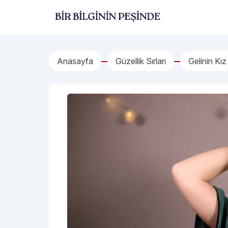
İçeriğe geç
Bir Bilginin Peşinde!
Anasayfa
Güzellik Sırları
Gelinin Kız