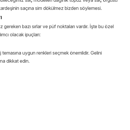
ebileceğimiz saç modelleri dağınık topuz veya saç örgüsü
 kardeşinin saçına sim dökülmez bizden söylemesi.
ı
 gereken bazı sırlar ve püf noktaları vardır. İşte bu özel
mcı olacak ipuçları:
j temasına uygun renkleri seçmek önemlidir. Gelini
a dikkat edin.