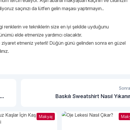
üm tercih ediliyor. Aşırı abartılı makyajdan kaçının ve cildinizin
iyoruz saçınızı da lütfen gelin maşası yaptırmayın..
enklerin ve tekniklerin size en iyi şekilde uyduğunu
rünümü elde etmenize yardımcı olacaktır.
 ziyaret etmeniz yeterli! Düğün günü gelinden sonra en güzel
ınız.
Sonra
Baskılı Sweatshirt Nasıl Yıkanı
Makyaj
Mak