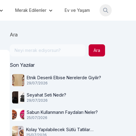
Merak Edilenler
Ev ve Yaşam
Ara
Ara
Son Yazılar
Etnik Desenli Elbise Nerelerde Giyilir?
29/07/2026
Seyahat Seti Nedir?
29/07/2026
Sabun Kullanmanın Faydaları Neler?
25/07/2026
Kolay Yapılabilecek Sütlü Tatlılar
25/07/2026
Nelerdir?