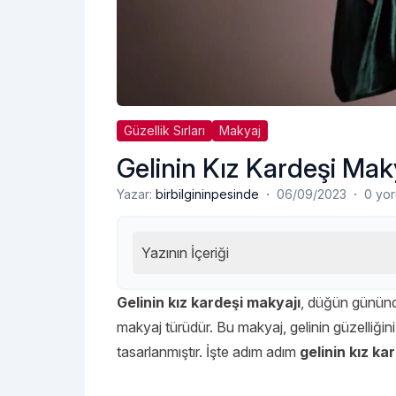
Güzellik Sırları
Makyaj
Gelinin Kız Kardeşi Maky
·
·
Yazar:
birbilgininpesinde
06/09/2023
0 yo
Yazının İçeriği
Gelinin kız kardeşi makyajı
, düğün gününde
makyaj türüdür. Bu makyaj, gelinin güzelliği
tasarlanmıştır. İşte adım adım
gelinin kız ka