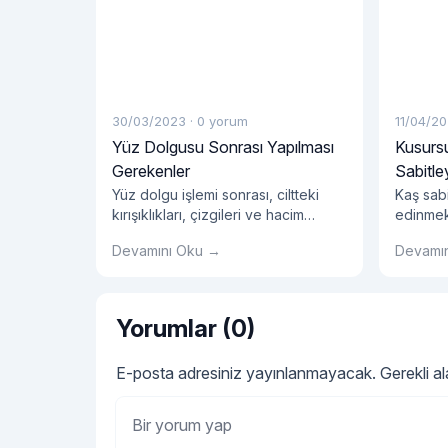
30/03/2023
·
0 yorum
11/04/2
Yüz Dolgusu Sonrası Yapılması
Kusursu
Gerekenler
Sabitley
Yüz dolgu işlemi sonrası, ciltteki
Kaş sabi
kırışıklıkları, çizgileri ve hacim
edinmek
kaybını önlemek için birçok kişi bu
yazımızı
Devamını Oku →
Devamı
işlemi tercih ediyor.
Yorumlar (0)
E-posta adresiniz yayınlanmayacak.
Gerekli a