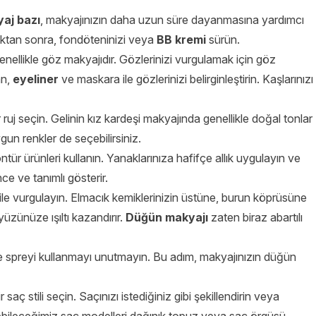
aj bazı
, makyajınızın daha uzun süre dayanmasına yardımcı
adıktan sonra, fondöteninizi veya
BB kremi
sürün.
enellikle göz makyajıdır. Gözlerinizi vurgulamak için göz
n,
eyeliner
ve maskara ile gözlerinizi belirginleştirin. Kaşlarınızı
 ruj seçin. Gelinin kız kardeşi makyajında genellikle doğal tonlar
gun renkler de seçebilirsiniz.
kontür ürünleri kullanın. Yanaklarınıza hafifçe allık uygulayın ve
e ve tanımlı gösterir.
ile vurgulayın. Elmacık kemiklerinizin üstüne, burun köprüsüne
üzünüze ışıltı kazandırır.
Düğün makyajı
zaten biraz abartılı
e spreyi kullanmayı unutmayın. Bu adım, makyajınızın düğün
saç stili seçin. Saçınızı istediğiniz gibi şekillendirin veya