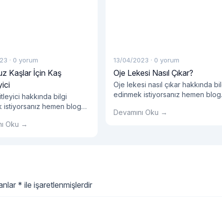
023
·
0 yorum
13/04/2023
·
0 yorum
z Kaşlar İçin Kaş
Oje Lekesi Nasıl Çıkar?
ici
Oje lekesi nasıl çıkar hakkında bil
edinmek istiyorsanız hemen blog
tleyici hakkında bilgi
yazımızı okumalısınız!
 istiyorsanız hemen blog
Devamını Oku →
 okumalısınız!
nı Oku →
lanlar
*
ile işaretlenmişlerdir