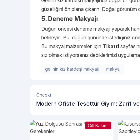
Gelinin kız kardeşi makyajında doğal bir görün
güzelliğini ön plana çıkarın. Doğal görünüm d
5. Deneme Makyajı
Düğün öncesi deneme makyajı yaparak hangi r
belirleyin. Bu, düğün gününde istediğiniz gö
Bu makyaj malzemeleri için
Tikatti
sayfasını
siz olmak istiyorsanız dediklerimizi uygulamal
gelinin kız kardeşi makyajı
makyaj
Önceki
Modern Ofiste Tesettür Giyim: Zarif ve
Profesyonel Kombinler
Cilt Bakımı