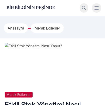
İçeriğe geç
Bir Bilginin Peşinde!
Anasayfa
Merak Edilenler
Merak Edilenler
Etkili Stok Yönetimi Nasıl