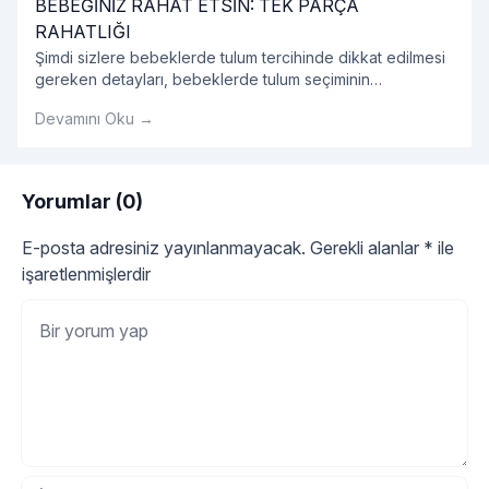
BEBEĞİNİZ RAHAT ETSİN: TEK PARÇA
RAHATLIĞI
Şimdi sizlere bebeklerde tulum tercihinde dikkat edilmesi
gereken detayları, bebeklerde tulum seçiminin
avantajlarını, tulum modellerini ve bebek tulumu hakkında
Devamını Oku →
tüm detayları sırasıyla açıklayalım.
Yorumlar (0)
E-posta adresiniz yayınlanmayacak.
Gerekli alanlar
*
ile
işaretlenmişlerdir