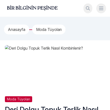
İçeriğe geç
Bir Bilginin Peşinde!
Anasayfa
Moda Tüyoları
Moda Tüyoları
Deri Dolgu Topuk Terlik Nasıl