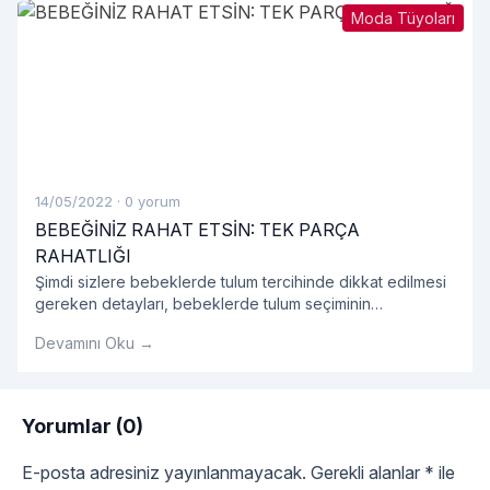
Moda Tüyoları
14/05/2022
·
0 yorum
BEBEĞİNİZ RAHAT ETSİN: TEK PARÇA
RAHATLIĞI
Şimdi sizlere bebeklerde tulum tercihinde dikkat edilmesi
gereken detayları, bebeklerde tulum seçiminin
avantajlarını, tulum modellerini ve bebek tulumu hakkında
Devamını Oku →
tüm detayları sırasıyla açıklayalım.
Yorumlar (0)
E-posta adresiniz yayınlanmayacak.
Gerekli alanlar
*
ile