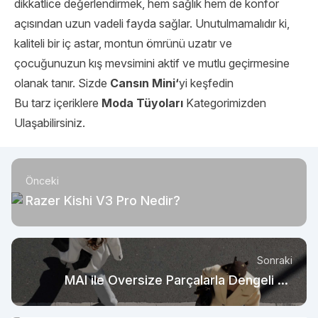
dikkatlice değerlendirmek, hem sağlık hem de konfor
açısından uzun vadeli fayda sağlar. Unutulmamalıdır ki,
kaliteli bir iç astar, montun ömrünü uzatır ve
çocuğunuzun kış mevsimini aktif ve mutlu geçirmesine
olanak tanır. Sizde
Cansın Mini
‘
yi keşfedin
Bu tarz içeriklere
Moda Tüyoları
Kategorimizden
Ulaşabilirsiniz.
Önceki
Razer Kishi V3 Pro Nedir?
Sonraki
MAI ile Oversize Parçalarla Dengeli ve
Modern Görünüm