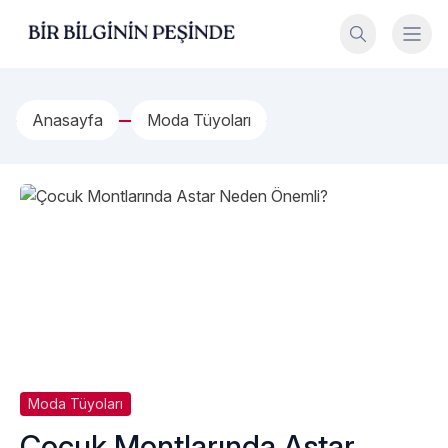
İçeriğe geç
Bir Bilginin Peşinde!
Anasayfa
Moda Tüyoları
Moda Tüyoları
Çocuk Montlarında Astar