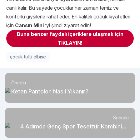
canlı kalır. Bu sayede çocuklar her zaman temiz ve
konforlu giysilerle rahat eder. En kaliteli çocuk kıyafetleri
için
Cansın Mini
‘yi şimdi ziyaret edin!
Buna benzer faydalı içeriklere ulaşmak için
TIKLAYIN!
çocuk tüllü elbise
Önceki
Keten Pantolon Nasıl Yıkanır?
Sonraki
4 Adımda Genç Spor Tesettür Kombinleri
İçin İpuçları