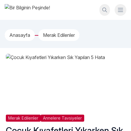
İçeriğe geç
Bir Bilginin Peşinde!
Anasayfa
Merak Edilenler
Merak Edilenler
Annelere Tavsiyeler
Çocuk Kıyafetleri Yıkarken Sık