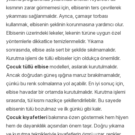
kısmının zarar görmemesi için, elbisenin ters çevrilerek
yıkanması sağlanmalıdır. Ayrıca, çamaşır torbası
kullanmak, elbisenin şeklinin korunmasına yardımcı olur.
Elbisenin üzerindeki lekeler, lekenin türüne uygun özel
yöntemlerle dikkatlice temizlenmelidir. Yıkama
sonrasında, elbise asla sert bir şekilde sıkılmamalıdır.
Kurutma işlemi de tüllü elbiseler için oldukça önemlidir.
Çocuk tüllü elbise
modelleri, asılarak kurutulmalıdır.
Ancak doğrudan güneş ışığına maruz bırakılmamalıdır,
çünkü bu renk solmalarına yol açabilir. En iyi sonuç için,
elbise havadar bir ortamda kurutulmalıdır. Kurutma işlemi
sırasında, tül kısmı nazikçe şekillendirilebilir. Bu sayede
elbisenin tülü bozulmaz ve ilk günkü gibi kalır.
Çocuk kıyafetleri
bakımına özen göstermek hem hijyen
hem de dayanıklılık açısından önem taşır. Doğru yıkama
ve kurutma teknikleriyle kıyafetlerin ömrü uzar, renkler