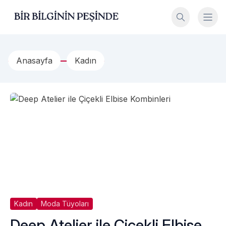
İçeriğe geç
Bir Bilginin Peşinde!
Anasayfa
Kadın
Kadın
Moda Tüyoları
Deep Atelier ile Çiçekli Elbise