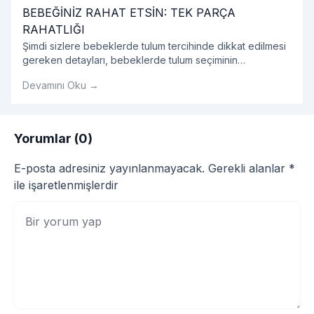
BEBEĞİNİZ RAHAT ETSİN: TEK PARÇA
RAHATLIĞI
Şimdi sizlere bebeklerde tulum tercihinde dikkat edilmesi
gereken detayları, bebeklerde tulum seçiminin
avantajlarını, tulum modellerini ve bebek tulumu hakkında
Devamını Oku →
tüm detayları sırasıyla açıklayalım.
Yorumlar (0)
E-posta adresiniz yayınlanmayacak.
Gerekli alanlar
*
ile işaretlenmişlerdir