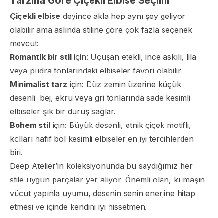
Tarzına Göre Çiçekli Elbise Seçimi
Çiçekli elbise
deyince akla hep aynı şey geliyor
olabilir ama aslında stiline göre çok fazla seçenek
mevcut:
Romantik bir stil
için: Uçuşan etekli, ince askılı, lila
veya pudra tonlarındaki elbiseler favori olabilir.
Minimalist tarz
için: Düz zemin üzerine küçük
desenli, bej, ekru veya gri tonlarında sade kesimli
elbiseler şık bir duruş sağlar.
Bohem stil
için: Büyük desenli, etnik çiçek motifli,
kolları hafif bol kesimli elbiseler en iyi tercihlerden
biri.
Deep Atelier’in koleksiyonunda bu saydığımız her
stile uygun parçalar yer alıyor. Önemli olan, kumaşın
vücut yapınla uyumu, desenin senin enerjine hitap
etmesi ve içinde kendini iyi hissetmen.