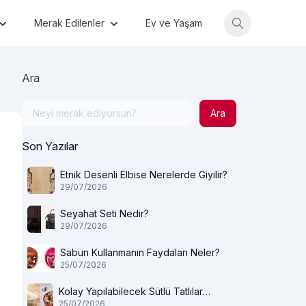
Merak Edilenler
Ev ve Yaşam
Ara
Ara
Son Yazılar
Etnik Desenli Elbise Nerelerde Giyilir?
29/07/2026
Seyahat Seti Nedir?
29/07/2026
Sabun Kullanmanın Faydaları Neler?
25/07/2026
Kolay Yapılabilecek Sütlü Tatlılar
25/07/2026
Nelerdir?