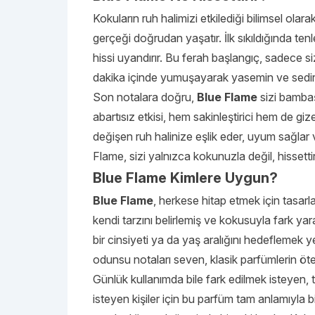
Kokuların ruh halimizi etkilediği bilimsel ola
gerçeği doğrudan yaşatır. İlk sıkıldığında ten
hissi uyandırır. Bu ferah başlangıç, sadece si
dakika içinde yumuşayarak yasemin ve sedirin 
Son notalara doğru,
Blue Flame
sizi bambaş
abartısız etkisi, hem sakinleştirici hem de giz
değişen ruh halinize eşlik eder, uyum sağlar v
Flame, sizi yalnızca kokunuzla değil, hissettirdi
Blue Flame Kimlere Uygun?
Blue Flame
, herkese hitap etmek için tasar
kendi tarzını belirlemiş ve kokusuyla fark yarat
bir cinsiyeti ya da yaş aralığını hedeflemek ye
odunsu notaları seven, klasik parfümlerin ötes
Günlük kullanımda bile fark edilmek isteyen, 
isteyen kişiler için bu parfüm tam anlamıyla b