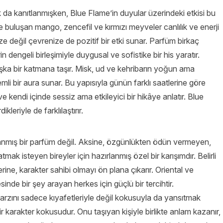
rak da kanıtlanmışken, Blue Flame’in duyular üzerindeki etkisi bu
le buluşan mango, zencefil ve kırmızı meyveler canlılık ve enerji
ze değil çevrenize de pozitif bir etki sunar. Parfüm birkaç
dengeli birleşimiyle duygusal ve sofistike bir his yaratır.
ka bir katmana taşır. Misk, ud ve kehribarın yoğun ama
emli bir aura sunar. Bu yapısıyla günün farklı saatlerine göre
e kendi içinde sessiz ama etkileyici bir hikâye anlatır. Blue
kleriyle de farklılaştırır.
lanmış bir parfüm değil. Aksine, özgünlükten ödün vermeyen,
mak isteyen bireyler için hazırlanmış özel bir karışımdır. Belirli
rine, karakter sahibi olmayı ön plana çıkarır. Oriental ve
inde bir şey arayan herkes için güçlü bir tercihtir.
tarzını sadece kıyafetleriyle değil kokusuyla da yansıtmak
ir karakter kokusudur. Onu taşıyan kişiyle birlikte anlam kazanır,