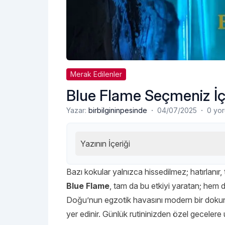
Merak Edilenler
Blue Flame Seçmeniz İ
·
·
Yazar:
birbilgininpesinde
04/07/2025
0 yo
Yazının İçeriği
Bazı kokular yalnızca hissedilmez; hatırlanır,
Blue Flame
, tam da bu etkiyi yaratan; hem d
Doğu’nun egzotik havasını modern bir dokun
yer edinir. Günlük rutininizden özel gecelere