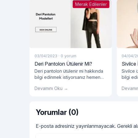
Merak Edilenler
03/04/2023
·
0 yorum
04/04/2
Deri Pantolon Ütülenir Mi?
Sivilce 
Deri pantolon ütülenir mi hakkında
Sivilce 
bilgi edinmek istiyorsanız hemen
bilgi e
blog yazımızı okumalısınız!
blog yaz
Devamını Oku →
Devamı
Yorumlar (0)
E-posta adresiniz yayınlanmayacak.
Gerekli a