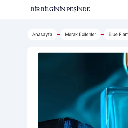
İçeriğe geç
Bir Bilginin Peşinde!
Anasayfa
Merak Edilenler
Blue Fla