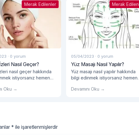
Merak Edilenler
Merak Edilen
023
·
0 yorum
05/04/2023
·
0 yorum
İzleri Nasıl Geçer?
Yüz Masajı Nasıl Yapılır?
izleri nasıl geçer hakkında
Yüz masajı nasıl yapılır hakkında
dinmek istiyorsanız hemen
bilgi edinmek istiyorsanız hemen
ımızı okumalısınız!
blog yazımızı okumalısınız!
nı Oku →
Devamını Oku →
lanlar
*
ile işaretlenmişlerdir