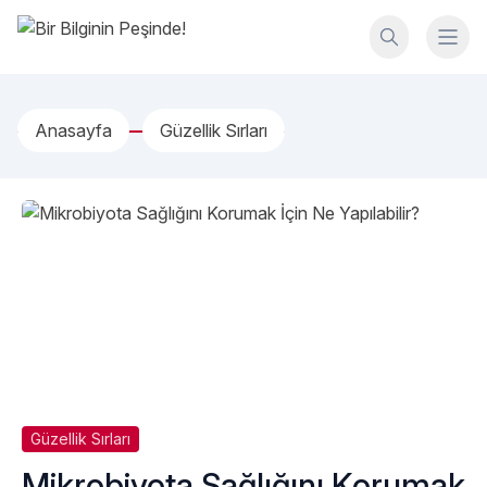
İçeriğe geç
Bir Bilginin Peşinde!
Anasayfa
Güzellik Sırları
Güzellik Sırları
Mikrobiyota Sağlığını Korumak