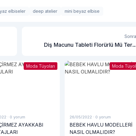
yaz elbiseler
deep atelier
mini beyaz elbise
Sonra
Diş Macunu Tableti Florürlü Mü Terc
Edilmel
Moda Tüyoları
Moda Tüyol
022
·
0 yorum
26/05/2022
·
0 yorum
ÇİRMEZ AYAKKABI
BEBEK HAVLU MODELLERİ
AJLARI
NASIL OLMALIDIR?