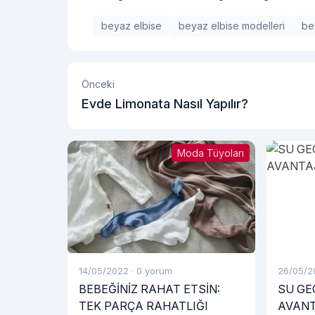
beyaz elbise
beyaz elbise modelleri
be
Önceki
Evde Limonata Nasıl Yapılır?
Moda Tüyoları
14/05/2022
·
0 yorum
26/05/2
BEBEĞİNİZ RAHAT ETSİN:
SU GE
TEK PARÇA RAHATLIĞI
AVANT