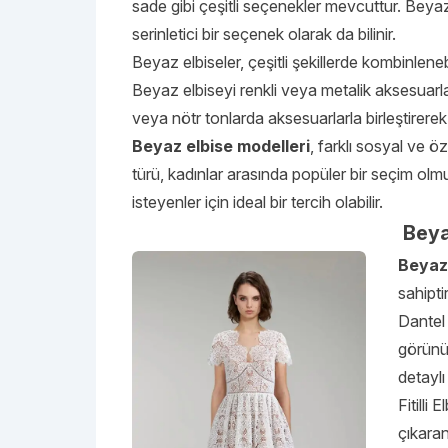
sade gibi çeşitli seçenekler mevcuttur. Beyaz 
serinletici bir seçenek olarak da bilinir.
Beyaz elbiseler, çeşitli şekillerde kombinleneb
Beyaz elbiseyi renkli veya metalik aksesuarla
veya nötr tonlarda aksesuarlarla birleştirerek
Beyaz elbise modelleri
, farklı sosyal ve ö
türü, kadınlar arasında popüler bir seçim olm
isteyenler için ideal bir tercih olabilir.
Beya
Beyaz 
sahipti
Dantel 
görünüm
detaylı
Fitilli
çıkaran