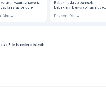
 yürüyüş yapmayı severiz.
Bebek havlu ve bornozları
 yapılan araziye göre
bebeklerin banyo sonrası ihtiyaç
 tercihlerinize dikkat
duyacakları en önemli eşyalardır.
nı Oku →
Devamını Oku →
iz.
lanlar
*
ile işaretlenmişlerdir