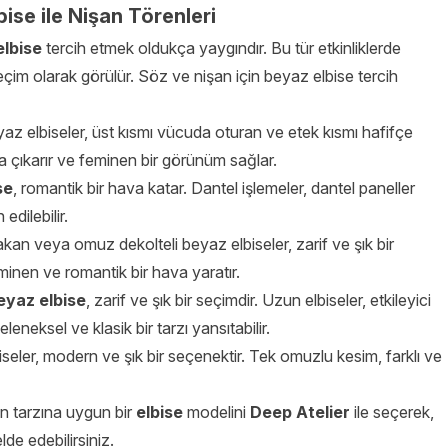
ise ile Nişan Törenleri
elbise
tercih etmek oldukça yaygındır. Bu tür etkinliklerde
seçim olarak görülür. Söz ve nişan için beyaz elbise tercih
eyaz elbiseler, üst kısmı vücuda oturan ve etek kısmı hafifçe
na çıkarır ve feminen bir görünüm sağlar.
se
, romantik bir hava katar. Dantel işlemeler, dantel paneller
edilebilir.
akan veya omuz dekolteli beyaz elbiseler, zarif ve şık bir
inen ve romantik bir hava yaratır.
eyaz elbise
, zarif ve şık bir seçimdir. Uzun elbiseler, etkileyici
eneksel ve klasik bir tarzı yansıtabilir.
eler, modern ve şık bir seçenektir. Tek omuzlu kesim, farklı ve
ğin tarzına uygun bir
elbise
modelini
Deep Atelier
ile seçerek,
de edebilirsiniz.