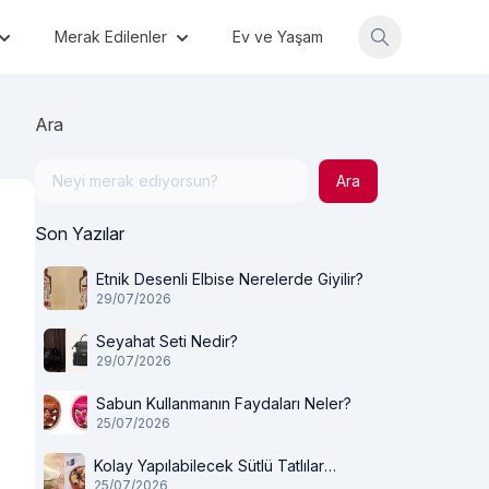
Merak Edilenler
Ev ve Yaşam
Ara
Ara
Son Yazılar
Etnik Desenli Elbise Nerelerde Giyilir?
29/07/2026
Seyahat Seti Nedir?
29/07/2026
Sabun Kullanmanın Faydaları Neler?
25/07/2026
Kolay Yapılabilecek Sütlü Tatlılar
25/07/2026
Nelerdir?