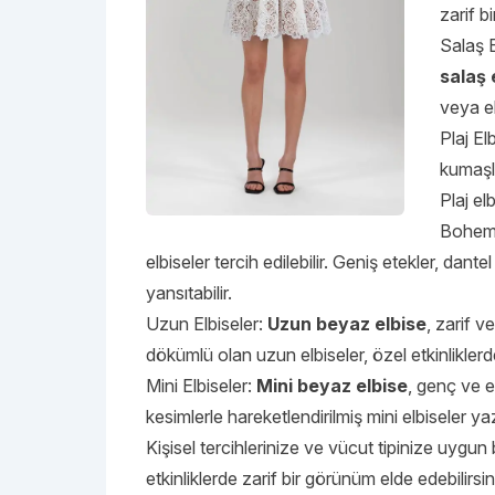
zarif b
Salaş E
salaş 
veya el
Plaj El
kumaşla
Plaj el
Bohem 
elbiseler tercih edilebilir. Geniş etekler, da
yansıtabilir.
Uzun Elbiseler:
Uzun beyaz elbise
, zarif v
dökümlü olan uzun elbiseler, özel etkinliklerd
Mini Elbiseler:
Mini beyaz elbise
, genç ve en
kesimlerle hareketlendirilmiş mini elbiseler yaz
Kişisel tercihlerinize ve vücut tipinize uygun 
etkinliklerde zarif bir görünüm elde edebilirsin