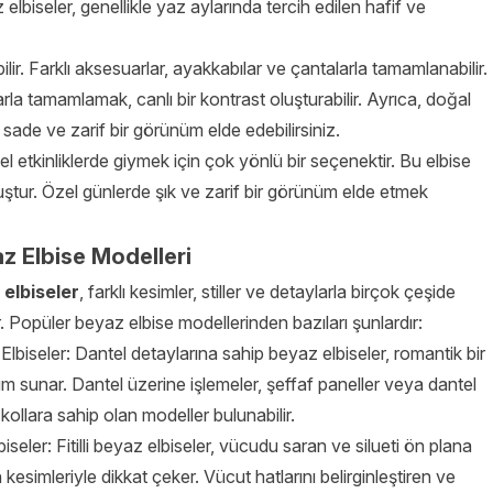
elbiseler, genellikle yaz aylarında tercih edilen hafif ve
ilir. Farklı aksesuarlar, ayakkabılar ve çantalarla tamamlanabilir.
rla tamamlamak, canlı bir kontrast oluşturabilir. Ayrıca, doğal
 sade ve zarif bir görünüm elde edebilirsiniz.
zel etkinliklerde giymek için çok yönlü bir seçenektir. Bu elbise
uştur. Özel günlerde şık ve zarif bir görünüm elde etmek
z Elbise Modelleri
elbiseler
, farklı kesimler, stiller ve detaylarla birçok çeşide
r. Popüler beyaz elbise modellerinden bazıları şunlardır:
Elbiseler: Dantel detaylarına sahip beyaz elbiseler, romantik bir
 sunar. Dantel üzerine işlemeler, şeffaf paneller veya dantel
 kollara sahip olan modeller bulunabilir.
 Elbiseler: Fitilli beyaz elbiseler, vücudu saran ve silueti ön plana
 kesimleriyle dikkat çeker. Vücut hatlarını belirginleştiren ve