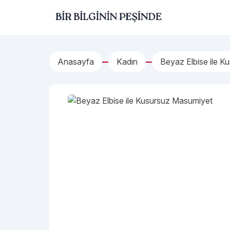
İçeriğe geç
Bir Bilginin Peşinde!
Anasayfa
Kadın
Beyaz Elbise ile 