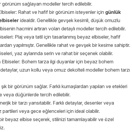
ir görünüm sağlayan modeller tercih edilebilir.
lbiseler: Rahat ve hafif bir görünüm isteyenler için
günlük
elbiseler
idealdir. Genellikle gevşek kesimli, düşük omuzlu
bisenin hacmini artıran volan detaylı modeller tercih edilebilir.
biseleri: Plaj veya tatil için tasarlanmış beyaz elbiseler, hafif
rdan yapılmıştır. Genellikle rahat ve gevşek bir kesime sahiptir.
biseleri, yaz aylarında serin ve rahat bir seçenek olabilir.
Elbiseler: Bohem tarza ilgi duyanlar için beyaz bohem
ntel detaylar, uzun kollu veya omuz dekolteli modeller bohem tarzı
e şık bir görünüm sağlar. Farklı kumaşlardan yapılan ve etekleri
e veya düğünlerde tercih edilebilir.
erjik bir tarzı yansıtabilir. Farklı detaylar, desenler veya
 partileri veya gece eğlenceleri için ideal olabilir.
bir beyaz elbise seçerek, stilinizi tamamlayabilir ve özel
iz.