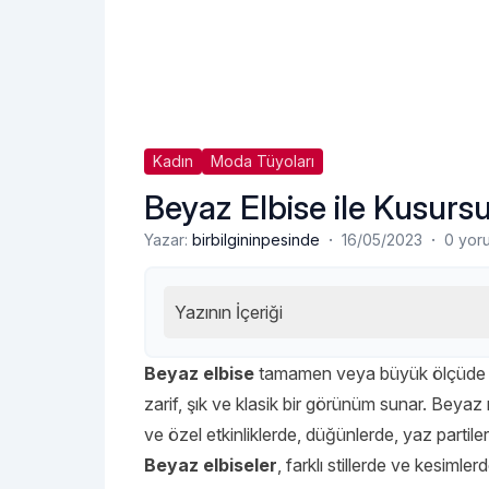
Kadın
Moda Tüyoları
Beyaz Elbise ile Kusur
·
·
Yazar:
birbilgininpesinde
16/05/2023
0 yor
Yazının İçeriği
Beyaz elbise
tamamen veya büyük ölçüde bey
zarif, şık ve klasik bir görünüm sunar. Beyaz re
ve özel etkinliklerde, düğünlerde, yaz partile
Beyaz elbiseler
, farklı stillerde ve kesimle