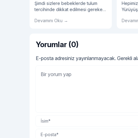
Şimdi sizlere bebeklerde tulum
Hepimiz
tercihinde dikkat edilmesi gereken
Yürüyüş
detayları, bebeklerde tulum
ayakkabı
Devamını Oku →
Devamı
seçiminin avantajlarını, tulum
etmelisin
modellerini ve bebek tulumu
hakkında tüm detayları sırasıyla
açıklayalım.
Yorumlar (0)
E-posta adresiniz yayınlanmayacak.
Gerekli a