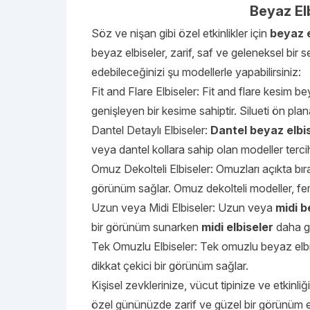
Beyaz Elb
Söz ve nişan gibi özel etkinlikler için
beyaz 
beyaz elbiseler, zarif, saf ve geleneksel bir 
edebileceğinizi şu modellerle yapabilirsiniz:
Fit and Flare Elbiseler: Fit and flare kesim b
genişleyen bir kesime sahiptir. Silueti ön pla
Dantel Detaylı Elbiseler:
Dantel beyaz elbi
veya dantel kollara sahip olan modeller tercih 
Omuz Dekolteli Elbiseler: Omuzları açıkta bır
görünüm sağlar. Omuz dekolteli modeller, fem
Uzun veya Midi Elbiseler: Uzun veya
midi b
bir görünüm sunarken
midi elbiseler
daha gel
Tek Omuzlu Elbiseler: Tek omuzlu beyaz elbis
dikkat çekici bir görünüm sağlar.
Kişisel zevklerinize, vücut tipinize ve etkinli
özel gününüzde zarif ve güzel bir görünüm el