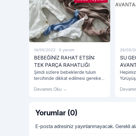
14/05/2022
·
0 yorum
26/05/2
BEBEĞİNİZ RAHAT ETSİN:
SU GE
TEK PARÇA RAHATLIĞI
AVANT
Şimdi sizlere bebeklerde tulum
Hepimiz
tercihinde dikkat edilmesi gereken
Yürüyüş
detayları, bebeklerde tulum
ayakkabı
Devamını Oku →
Devamı
seçiminin avantajlarını, tulum
etmelisin
modellerini ve bebek tulumu
hakkında tüm detayları sırasıyla
açıklayalım.
Yorumlar (0)
E-posta adresiniz yayınlanmayacak.
Gerekli a