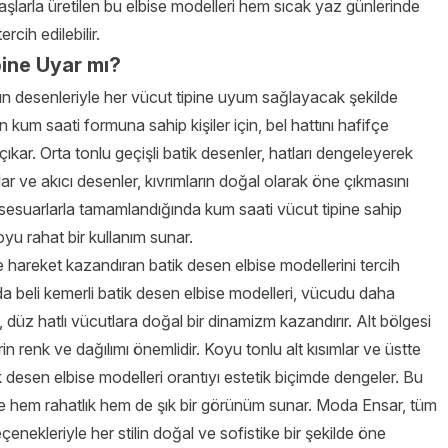
şlarla üretilen bu elbise modelleri hem sıcak yaz günlerinde
rcih edilebilir.
pine Uyar mı?
gün desenleriyle her vücut tipine uyum sağlayacak şekilde
in kum saati formuna sahip kişiler için, bel hattını hafifçe
ıkar. Orta tonlu geçişli batik desenler, hatları dengeleyerek
ar ve akıcı desenler, kıvrımların doğal olarak öne çıkmasını
aksesuarlarla tamamlandığında kum saati vücut tipine sahip
oyu rahat bir kullanım sunar.
e hareket kazandıran batik desen elbise modellerini tercih
a da beli kemerli batik desen elbise modelleri, vücudu daha
si, düz hatlı vücutlara doğal bir dinamizm kazandırır. Alt bölgesi
rin renk ve dağılımı önemlidir. Koyu tonlu alt kısımlar ve üstte
k desen elbise modelleri orantıyı estetik biçimde dengeler. Bu
lere hem rahatlık hem de şık bir görünüm sunar. Moda Ensar, tüm
çenekleriyle her stilin doğal ve sofistike bir şekilde öne