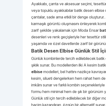
Ayakkabı, çanta ve aksesuar seçimi, tesettür
veya topuklu ayakkabılar batik desen elbise m
çantalar, sade ama etkili bir denge oluşturur
karmaşık görüntü oluşmasını önleyerek kombin
zarif şekilde yakalamak için Moda Ensar
bat
desenleri ve renk geçişleriyle her tesettür s
yaşamda ve özel davetlerde zarif bir görün
Batik Desen Elbise Günlük Stil İç
Günlük kombinlerde tercih edilebilecek batik 
şıklık sunar. Bu modellerden ilki A kesim batik
elbise
modelleri, bel hattını nazikçe kavraya
kesim, silueti dengelerken hem rahat hem de 
imkânı sunar ve farklı kombin seçenekleriyle s
formu hem minimal hem de şık bir görünüm ya
Günlük stil için tercih edilebilecek bir diğer m
hacim kazandıran, özgün bir alternatif sunar. Ü