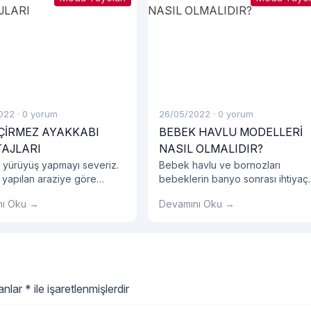
022
·
0 yorum
26/05/2022
·
0 yorum
ÇİRMEZ AYAKKABI
BEBEK HAVLU MODELLERİ
AJLARI
NASIL OLMALIDIR?
 yürüyüş yapmayı severiz.
Bebek havlu ve bornozları
 yapılan araziye göre
bebeklerin banyo sonrası ihtiyaç
 tercihlerinize dikkat
duyacakları en önemli eşyalardır.
nı Oku →
Devamını Oku →
iz.
lanlar
*
ile işaretlenmişlerdir