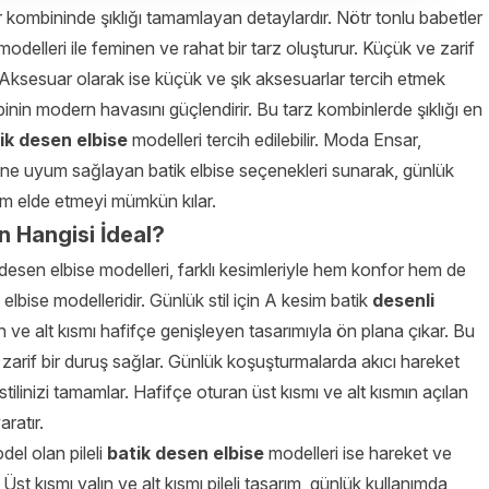
 kombininde şıklığı tamamlayan detaylardır. Nötr tonlu babetler
odelleri ile feminen ve rahat bir tarz oluşturur. Küçük ve zarif
. Aksesuar olarak ise küçük ve şık aksesuarlar tercih etmek
in modern havasını güçlendirir. Bu tarz kombinlerde şıklığı en
ik desen elbise
modelleri tercih edilebilir. Moda Ensar,
tiline uyum sağlayan batik elbise seçenekleri sunarak, günlük
üm elde etmeyi mümkün kılar.
in Hangisi İdeal?
desen elbise modelleri, farklı kesimleriyle hem konfor hem de
 elbise modelleridir. Günlük stil için A kesim batik
desenli
n ve alt kısmı hafifçe genişleyen tasarımıyla ön plana çıkar. Bu
zarif bir duruş sağlar. Günlük koşuşturmalarda akıcı hareket
tilinizi tamamlar. Hafifçe oturan üst kısmı ve alt kısmın açılan
ratır.
odel olan pileli
batik desen elbise
modelleri ise hareket ve
st kısmı yalın ve alt kısmı pileli tasarım, günlük kullanımda