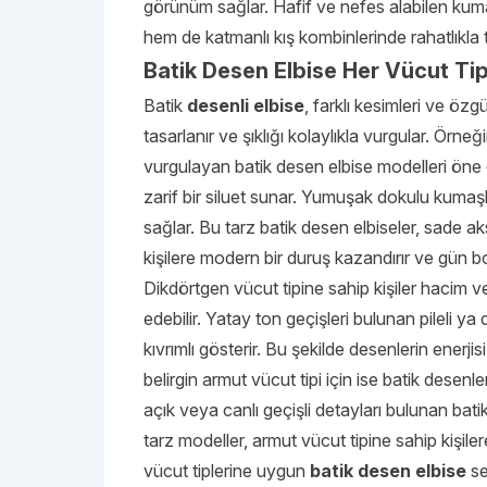
görünüm sağlar. Hafif ve nefes alabilen kuma
hem de katmanlı kış kombinlerinde rahatlıkla te
Batik Desen Elbise Her Vücut Ti
Batik
desenli elbise
, farklı kesimleri ve öz
tasarlanır ve şıklığı kolaylıkla vurgular. Örneğ
vurgulayan batik desen elbise modelleri öne ç
zarif bir siluet sunar. Yumuşak dokulu kumaşl
sağlar. Bu tarz batik desen elbiseler, sade 
kişilere modern bir duruş kazandırır ve gün b
Dikdörtgen vücut tipine sahip kişiler hacim v
edebilir. Yatay ton geçişleri bulunan pileli y
kıvrımlı gösterir. Bu şekilde desenlerin enerji
belirgin armut vücut tipi için ise batik desenle
açık veya canlı geçişli detayları bulunan bati
tarz modeller, armut vücut tipine sahip kişi
vücut tiplerine uygun
batik desen elbise
se