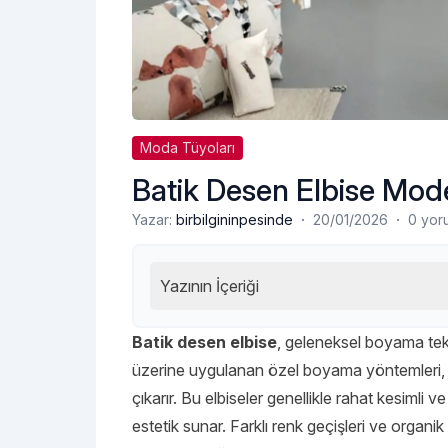
Moda Tüyoları
Batik Desen Elbise Mode
·
·
Yazar:
birbilgininpesinde
20/01/2026
0 yor
Yazının İçeriği
Batik desen elbise
, geleneksel boyama tekn
üzerine uygulanan özel boyama yöntemleri, he
çıkarır. Bu elbiseler genellikle rahat kesiml
estetik sunar. Farklı renk geçişleri ve organi