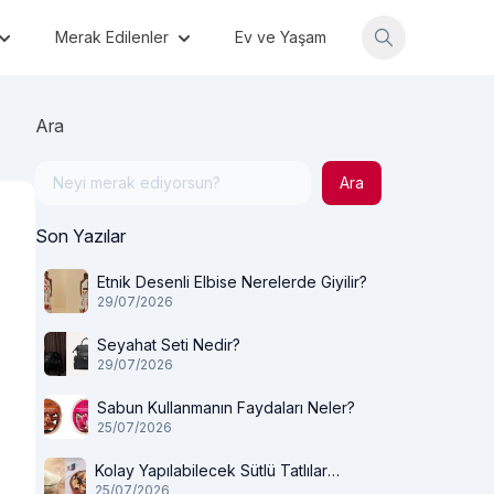
Merak Edilenler
Ev ve Yaşam
Ara
Ara
Son Yazılar
Etnik Desenli Elbise Nerelerde Giyilir?
29/07/2026
Seyahat Seti Nedir?
29/07/2026
Sabun Kullanmanın Faydaları Neler?
25/07/2026
Kolay Yapılabilecek Sütlü Tatlılar
25/07/2026
Nelerdir?