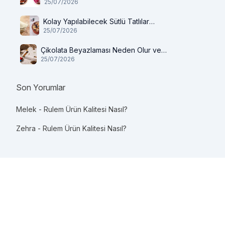
25/07/2026
Kolay Yapılabilecek Sütlü Tatlılar
25/07/2026
Nelerdir?
Çikolata Beyazlaması Neden Olur ve
25/07/2026
Tüketilir mi?
Son Yorumlar
Melek
-
Rulem Ürün Kalitesi Nasıl?
Zehra
-
Rulem Ürün Kalitesi Nasıl?