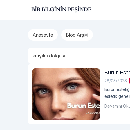
İçeriğe geç
Bir Bilginin Peşinde!
Anasayfa
Blog Arşivi
kırışıklı dolgusu
Burun Este
28/03/2023
Burun estetiği
estetik genelli
Devamını Ok